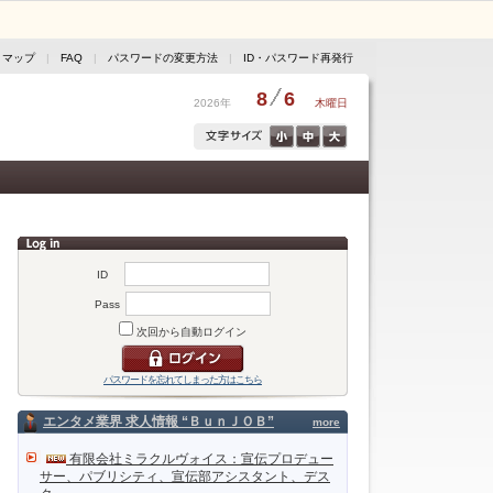
トマップ
|
FAQ
|
パスワードの変更方法
|
ID・パスワード再発行
8
6
2026年
木曜日
ID
Pass
次回から自動ログイン
パスワードを忘れてしまった方はこちら
エンタメ業界 求人情報 “ＢｕｎＪＯＢ”
more
有限会社ミラクルヴォイス：宣伝プロデュー
サー、パブリシティ、宣伝部アシスタント、デス