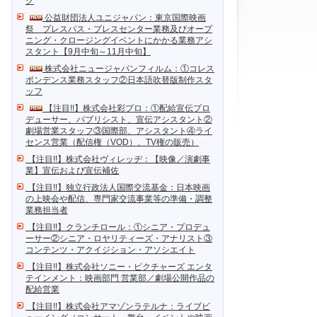
ク
公益財団法人ユニジャパン：東京国際映画
祭 プレスパス・プレスセンター業務及びオープ
ニング・クロージングイベントにかかる業務アシ
スタント【9月中旬～11月中旬】
株式会社ニュージャパンフィルム：①コレス
ポンデンス業務スタッフ②日本語吹替版制作スタ
ッフ
【注目!!】株式会社彩プロ：①配給宣伝プロ
デューサー、パブリシスト、宣伝アシスタント②
劇場営業スタッフ③国際部、アシスタント④ライ
センス営業（配信権（VOD）、TV権の販売）
【注目!!】株式会社ヴィレッヂ：【映像／演劇事
業】宣伝および宣伝補佐
【注目!!】独立行政法人国際交流基金：日本映画
の上映会や配信、専門家交流事業等の準備・調整
業務担当者
【注目!!】クランチロール：①シニア・プロデュ
ーサー②シニア・ロヤリティーズ・アナリスト③
コンテンツ・アクイジション・アソシエイト
【注目!!】株式会社ソニー・ピクチャーズ エンタ
テインメント：映画部門 営業部／劇場公開作品の
配給営業
【注目!!】株式会社アマゾンラテルナ：ライブビ