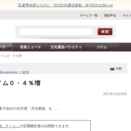
🗓️ 夏季休業ならびに「日刊文化通信速報」休刊日のお知らせ
サービス一覧
|
購読申込
|
サイ
ース
音楽ニュース
文化通信バラエティ
コラム
タイム０・４％増
イム０・４％増
2017年11月25日
業子会社の10月度「月次業績」を……
信．Ｐｒｏ」
の定期購読者のみ閲覧できます。