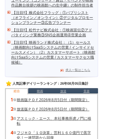
ューイング（コンサート・舞台・イベントや映画
作品舞台挨拶の映画館への生中継）の制作担当者
【注目!!】株式会社フラッグ：①パブリシスト
（オフライン／オンライン）②デジタルプロモー
ションプランナー③広告プランナー
【注目!!】松竹ナビ株式会社：①映画宣伝②アド
バタイジング業務③SNS企画運用④営業企画
【注目!!】映画ランド株式会社：（1）セールス
（映画館向けSaaSシステムの営業 / インサイドセ
ールスメイン）（2）カスタマーサポート（映画館
向けSaaSシステムの営業 / カスタマーサクセス職
候補）
求人一覧はこちら
人気記事デイリーランキング：26年08月05日集計
総合
映画
放送
音楽
映画版ＰＤＦ2026年8月5日付（期間限定）
放送版ＰＤＦ2026年8月5日付（期間限定）
アスミック・エース、本社事務所虎ノ門に移
転
フジＨＤ「１Ｑ決算」営利１６０億円で黒字
化！一連問題から回復