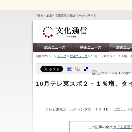
映画・放送・音楽業界の総合ポータルサイト
総合ニュース
映画ニュース
放送ニュ
閲覧中のページ:
トップ
>
放送ニュース
>
10月テレ東スポ２・１％増、
10月テレ東スポ２・１％増、タ
テレビ東京ホールディングス（ＴＸＨＤ）は22日、事
この記事の全文は
「文化通