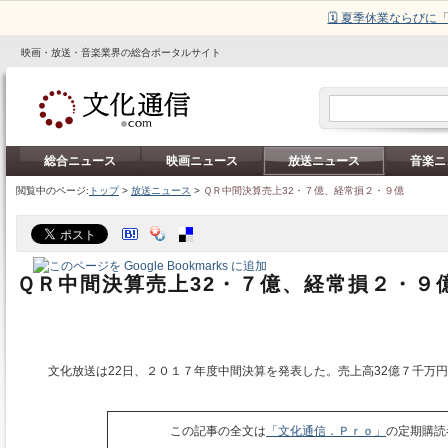
🗓️ 夏季休業ならび
映画・放送・音楽業界の総合ポータルサイト
総合ニュース
映画ニュース
放送ニュース
音楽ニ
閲覧中のページ:
トップ
>
放送ニュース
>
ＱＲ中間決算売上32・７億、経常損２・９億
ＱＲ中間決算売上32・７億、経常損２・９
文化放送は22日、２０１７年度中間決算を発表した。売上高32億７千万
この記事の全文は
「文化通信．Ｐｒｏ」
の定期購読