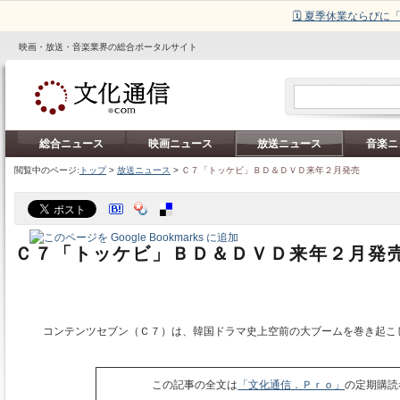
🗓️ 夏季休業ならび
映画・放送・音楽業界の総合ポータルサイト
総合ニュース
映画ニュース
放送ニュース
音楽ニ
閲覧中のページ:
トップ
>
放送ニュース
>
Ｃ７「トッケビ」ＢＤ＆ＤＶＤ来年２月発売
Ｃ７「トッケビ」ＢＤ＆ＤＶＤ来年２月発
コンテンツセブン（Ｃ７）は、韓国ドラマ史上空前の大ブームを巻き起こ
この記事の全文は
「文化通信．Ｐｒｏ」
の定期購読