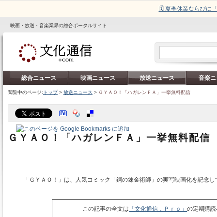
🗓️ 夏季休業ならび
映画・放送・音楽業界の総合ポータルサイト
総合ニュース
映画ニュース
放送ニュース
音楽ニ
閲覧中のページ:
トップ
>
放送ニュース
>
ＧＹＡＯ！「ハガレンＦＡ」一挙無料配信
ＧＹＡＯ！「ハガレンＦＡ」一挙無料配信
「ＧＹＡＯ！」は、人気コミック「鋼の錬金術師」の実写映画化を記念して
この記事の全文は
「文化通信．Ｐｒｏ」
の定期購読