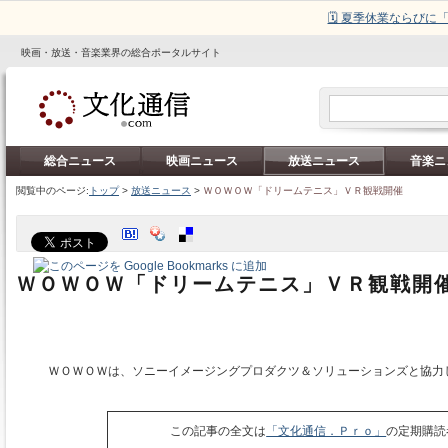
🗓️ 夏季休業ならび
映画・放送・音楽業界の総合ポータルサイト
総合ニュース
映画ニュース
放送ニュース
音楽ニ
閲覧中のページ:
トップ
>
放送ニュース
>
ＷＯＷＯＷ「ドリームテニス」ＶＲ観戦開催
ＷＯＷＯＷ「ドリームテニス」ＶＲ観戦開
ＷＯＷＯＷは、ソニーイメージングプロダクツ＆ソリューションズと協力し
この記事の全文は
「文化通信．Ｐｒｏ」
の定期購読