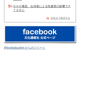
ＮＨＫ職員、出演者による性被害の影響でＰ
ＴＳＤに
10位まで表示する
@bunkatsushin からのツイート