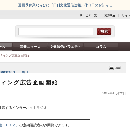
🗓️ 夏季休業ならびに「日刊文化通信速報」休刊日のお知らせ
サービス一覧
|
購読申込
|
サイ
ース
音楽ニュース
文化通信バラエティ
コラム
ゲティング広告企画開始
ティング広告企画開始
2017年11月22日
運営するインターネットラジオ……
信．Ｐｒｏ」
の定期購読者のみ閲覧できます。