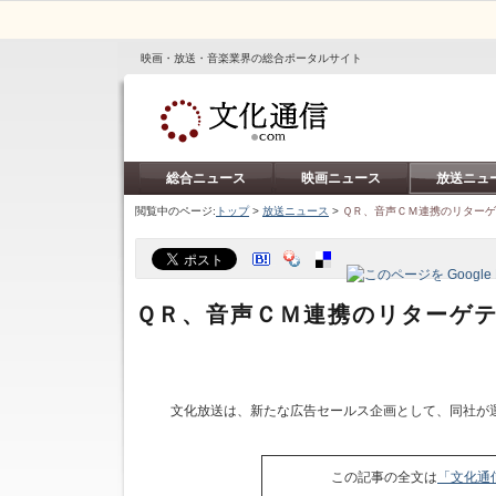
映画・放送・音楽業界の総合ポータルサイト
総合ニュース
映画ニュース
放送ニュ
閲覧中のページ:
トップ
>
放送ニュース
>
ＱＲ、音声ＣＭ連携のリター
ＱＲ、音声ＣＭ連携のリターゲ
文化放送は、新たな広告セールス企画として、同社が
この記事の全文は
「文化通