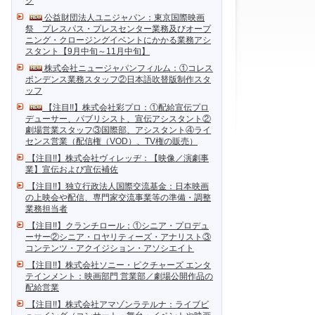
ク
公益財団法人ユニジャパン：東京国際映画
祭 プレスパス・プレスセンター業務及びオープ
ニング・クロージングイベントにかかる業務アシ
スタント【9月中旬～11月中旬】
株式会社ニュージャパンフィルム：①コレス
ポンデンス業務スタッフ②日本語吹替版制作スタ
ッフ
【注目!!】株式会社彩プロ：①配給宣伝プロ
デューサー、パブリシスト、宣伝アシスタント②
劇場営業スタッフ③国際部、アシスタント④ライ
センス営業（配信権（VOD）、TV権の販売）
【注目!!】株式会社ヴィレッヂ：【映像／演劇事
業】宣伝および宣伝補佐
【注目!!】独立行政法人国際交流基金：日本映画
の上映会や配信、専門家交流事業等の準備・調整
業務担当者
【注目!!】クランチロール：①シニア・プロデュ
ーサー②シニア・ロヤリティーズ・アナリスト③
コンテンツ・アクイジション・アソシエイト
【注目!!】株式会社ソニー・ピクチャーズ エンタ
テインメント：映画部門 営業部／劇場公開作品の
配給営業
【注目!!】株式会社アマゾンラテルナ：ライブビ