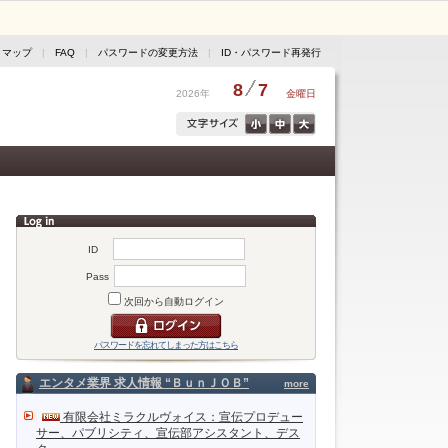
トマップ
|
FAQ
|
パスワードの変更方法
|
ID・パスワード再発行
8
7
2026年
金曜日
ID
Pass
次回から自動ログイン
パスワードを忘れてしまった方はこちら
エンタメ業界 求人情報 “ＢｕｎＪＯＢ”
more
有限会社ミラクルヴォイス：宣伝プロデュー
サー、パブリシティ、宣伝部アシスタント、デス