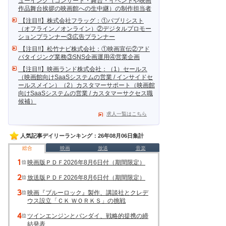
ューイング（コンサート・舞台・イベントや映画
作品舞台挨拶の映画館への生中継）の制作担当者
【注目!!】株式会社フラッグ：①パブリシスト
（オフライン／オンライン）②デジタルプロモー
ションプランナー③広告プランナー
【注目!!】松竹ナビ株式会社：①映画宣伝②アド
バタイジング業務③SNS企画運用④営業企画
【注目!!】映画ランド株式会社：（1）セールス
（映画館向けSaaSシステムの営業 / インサイドセ
ールスメイン）（2）カスタマーサポート（映画館
向けSaaSシステムの営業 / カスタマーサクセス職
候補）
求人一覧はこちら
人気記事デイリーランキング：26年08月06日集計
総合
映画
放送
音楽
映画版ＰＤＦ2026年8月6日付（期間限定）
放送版ＰＤＦ2026年8月6日付（期間限定）
映画『ブルーロック』製作、講談社とクレデ
ウス設立「ＣＫ ＷＯＲＫＳ」の挑戦
ツインエンジンとバンダイ、戦略的提携の締
結発表