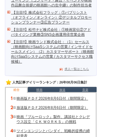
ューイング（コンサート・舞台・イベントや映画
作品舞台挨拶の映画館への生中継）の制作担当者
【注目!!】株式会社フラッグ：①パブリシスト
（オフライン／オンライン）②デジタルプロモー
ションプランナー③広告プランナー
【注目!!】松竹ナビ株式会社：①映画宣伝②アド
バタイジング業務③SNS企画運用④営業企画
【注目!!】映画ランド株式会社：（1）セールス
（映画館向けSaaSシステムの営業 / インサイドセ
ールスメイン）（2）カスタマーサポート（映画館
向けSaaSシステムの営業 / カスタマーサクセス職
候補）
求人一覧はこちら
人気記事デイリーランキング：26年08月06日集計
総合
映画
放送
音楽
映画版ＰＤＦ2026年8月6日付（期間限定）
放送版ＰＤＦ2026年8月6日付（期間限定）
映画『ブルーロック』製作、講談社とクレデ
ウス設立「ＣＫ ＷＯＲＫＳ」の挑戦
ツインエンジンとバンダイ、戦略的提携の締
結発表