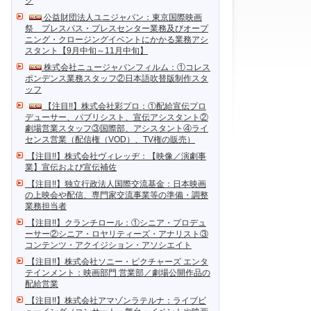
ク
公益財団法人ユニジャパン：東京国際映画
祭 プレスパス・プレスセンター業務及びオープ
ニング・クロージングイベントにかかる業務アシ
スタント【9月中旬～11月中旬】
株式会社ニュージャパンフィルム：①コレス
ポンデンス業務スタッフ②日本語吹替版制作スタ
ッフ
【注目!!】株式会社彩プロ：①配給宣伝プロ
デューサー、パブリシスト、宣伝アシスタント②
劇場営業スタッフ③国際部、アシスタント④ライ
センス営業（配信権（VOD）、TV権の販売）
【注目!!】株式会社ヴィレッヂ：【映像／演劇事
業】宣伝および宣伝補佐
【注目!!】独立行政法人国際交流基金：日本映画
の上映会や配信、専門家交流事業等の準備・調整
業務担当者
【注目!!】クランチロール：①シニア・プロデュ
ーサー②シニア・ロヤリティーズ・アナリスト③
コンテンツ・アクイジション・アソシエイト
【注目!!】株式会社ソニー・ピクチャーズ エンタ
テインメント：映画部門 営業部／劇場公開作品の
配給営業
【注目!!】株式会社アマゾンラテルナ：ライブビ