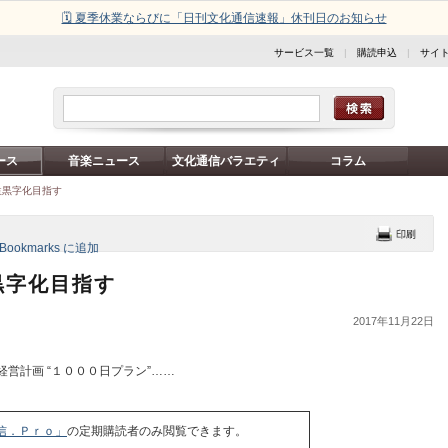
🗓️ 夏季休業ならびに「日刊文化通信速報」休刊日のお知らせ
サービス一覧
|
購読申込
|
サイ
ース
音楽ニュース
文化通信バラエティ
コラム
益黒字化目指す
黒字化目指す
2017年11月22日
営計画 “１０００日プラン”……
信．Ｐｒｏ」
の定期購読者のみ閲覧できます。