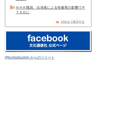
ＮＨＫ職員、出演者による性被害の影響でＰ
ＴＳＤに
10位まで表示する
@bunkatsushin からのツイート