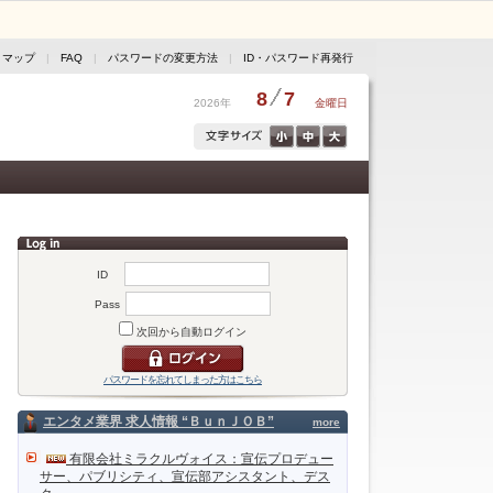
トマップ
|
FAQ
|
パスワードの変更方法
|
ID・パスワード再発行
8
7
2026年
金曜日
ID
Pass
次回から自動ログイン
パスワードを忘れてしまった方はこちら
エンタメ業界 求人情報 “ＢｕｎＪＯＢ”
more
有限会社ミラクルヴォイス：宣伝プロデュー
サー、パブリシティ、宣伝部アシスタント、デス