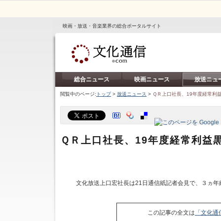
映画・放送・音楽業界の総合ポータルサイト
総合ニュース
映画ニュース
放送ニュ
閲覧中のページ:
トップ
>
放送ニュース
>
ＱＲ上口社長、19年度経常利
ＱＲ上口社長、19年度経常利益
文化放送上口宏社長は21日通信紙記者会見で、３ヵ年経
この記事の全文は
「文化通