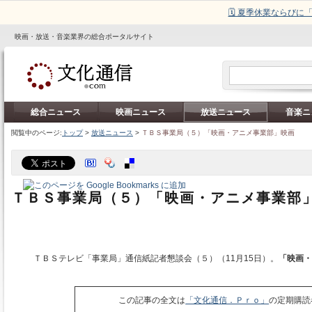
🗓️ 夏季休業ならび
映画・放送・音楽業界の総合ポータルサイト
総合ニュース
映画ニュース
放送ニュース
音楽ニ
閲覧中のページ:
トップ
>
放送ニュース
>
ＴＢＳ事業局（５）「映画・アニメ事業部」映画
ＴＢＳ事業局（５）「映画・アニメ事業部
ＴＢＳテレビ「事業局」通信紙記者懇談会（５）（11月15日）。
「映画・
この記事の全文は
「文化通信．Ｐｒｏ」
の定期購読