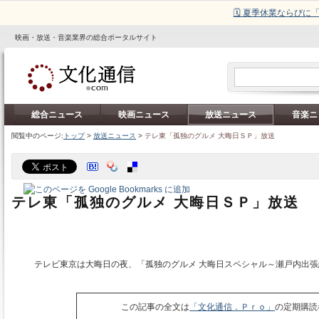
🗓️ 夏季休業ならび
映画・放送・音楽業界の総合ポータルサイト
総合ニュース
映画ニュース
放送ニュース
音楽ニ
閲覧中のページ:
トップ
>
放送ニュース
>
テレ東「孤独のグルメ 大晦日ＳＰ」放送
テレ東「孤独のグルメ 大晦日ＳＰ」放送
テレビ東京は大晦日の夜、「孤独のグルメ 大晦日スペシャル～瀬戸内出張
この記事の全文は
「文化通信．Ｐｒｏ」
の定期購読