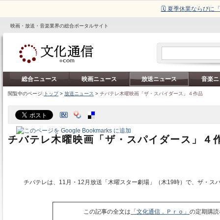
🗓️ 夏季休業ならび
映画・放送・音楽業界の総合ポータルサイト
総合ニュース
映画ニュース
放送ニュース
音楽ニ
閲覧中のページ:
トップ
>
放送ニュース
>
チバテレ木曜映画「ザ・スパイダース」４作品
チバテレ木曜映画「ザ・スパイダース」４
チバテレは、11月・12月放送「木曜スター劇場」（木19時）で、ザ・ス
この記事の全文は
「文化通信．Ｐｒｏ」
の定期購読