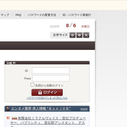
トマップ
|
FAQ
|
パスワードの変更方法
|
ID・パスワード再発行
8
6
2026年
木曜日
ID
Pass
次回から自動ログイン
パスワードを忘れてしまった方はこちら
エンタメ業界 求人情報 “ＢｕｎＪＯＢ”
more
有限会社ミラクルヴォイス：宣伝プロデュー
サー、パブリシティ、宣伝部アシスタント、デス