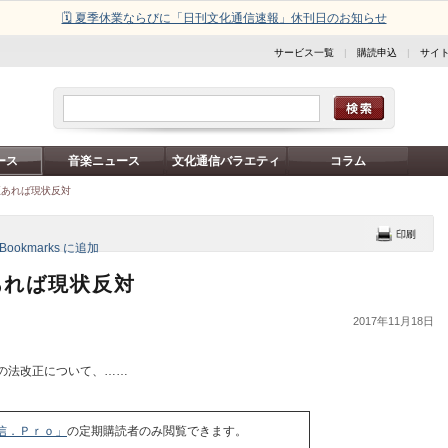
🗓️ 夏季休業ならびに「日刊文化通信速報」休刊日のお知らせ
サービス一覧
|
購読申込
|
サイ
ース
音楽ニュース
文化通信バラエティ
コラム
正あれば現状反対
あれば現状反対
2017年11月18日
の法改正について、……
信．Ｐｒｏ」
の定期購読者のみ閲覧できます。