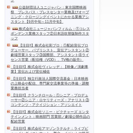
ク
公益財団法人ユニジャパン：東京国際映画
祭 プレスパス・プレスセンター業務及びオープ
ニング・クロージングイベントにかかる業務アシ
スタント【9月中旬～11月中旬】
株式会社ニュージャパンフィルム：①コレス
ポンデンス業務スタッフ②日本語吹替版制作スタ
ッフ
【注目!!】株式会社彩プロ：①配給宣伝プロ
デューサー、パブリシスト、宣伝アシスタント②
劇場営業スタッフ③国際部、アシスタント④ライ
センス営業（配信権（VOD）、TV権の販売）
【注目!!】株式会社ヴィレッヂ：【映像／演劇事
業】宣伝および宣伝補佐
【注目!!】独立行政法人国際交流基金：日本映画
の上映会や配信、専門家交流事業等の準備・調整
業務担当者
【注目!!】クランチロール：①シニア・プロデュ
ーサー②シニア・ロヤリティーズ・アナリスト③
コンテンツ・アクイジション・アソシエイト
【注目!!】株式会社ソニー・ピクチャーズ エンタ
テインメント：映画部門 営業部／劇場公開作品の
配給営業
【注目!!】株式会社アマゾンラテルナ：ライブビ