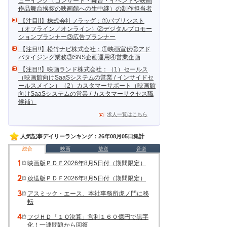
ューイング（コンサート・舞台・イベントや映画
作品舞台挨拶の映画館への生中継）の制作担当者
【注目!!】株式会社フラッグ：①パブリシスト
（オフライン／オンライン）②デジタルプロモー
ションプランナー③広告プランナー
【注目!!】松竹ナビ株式会社：①映画宣伝②アド
バタイジング業務③SNS企画運用④営業企画
【注目!!】映画ランド株式会社：（1）セールス
（映画館向けSaaSシステムの営業 / インサイドセ
ールスメイン）（2）カスタマーサポート（映画館
向けSaaSシステムの営業 / カスタマーサクセス職
候補）
求人一覧はこちら
人気記事デイリーランキング：26年08月05日集計
総合
映画
放送
音楽
映画版ＰＤＦ2026年8月5日付（期間限定）
放送版ＰＤＦ2026年8月5日付（期間限定）
アスミック・エース、本社事務所虎ノ門に移
転
フジＨＤ「１Ｑ決算」営利１６０億円で黒字
化！一連問題から回復