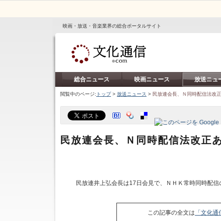
映画・放送・音楽業界の総合ポータルサイト
総合ニュース
映画ニュース
放送ニュ
閲覧中のページ:
トップ
>
放送ニュース
>
民放連会長、Ｎ同時配信法改
民放連会長、Ｎ同時配信法改正
民放連井上弘会長は17日会見で、ＮＨＫ常時同時配信
この記事の全文は
「文化通