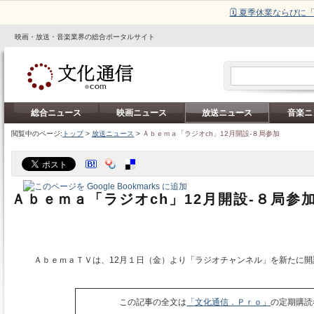
🗓️ 夏季休業ならび
映画・放送・音楽業界の総合ポータルサイト
総合ニュース
映画ニュース
放送ニュース
音楽ニ
閲覧中のページ:
トップ
>
放送ニュース
>
Ａｂｅｍａ「ラジオch」12月開設‐８局参加
Ａｂｅｍａ「ラジオch」12月開設‐８局参
ＡｂｅｍａＴＶは、12月１日（金）より「ラジオチャンネル」を新たに開
この記事の全文は
「文化通信．Ｐｒｏ」
の定期購読