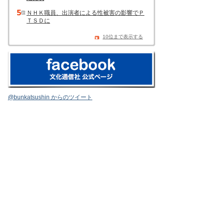
ＮＨＫ職員、出演者による性被害の影響でＰ
ＴＳＤに
10位まで表示する
@bunkatsushin からのツイート