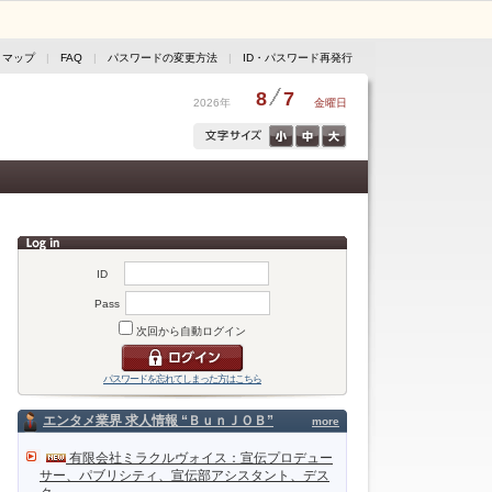
トマップ
|
FAQ
|
パスワードの変更方法
|
ID・パスワード再発行
8
7
2026年
金曜日
ID
Pass
次回から自動ログイン
パスワードを忘れてしまった方はこちら
エンタメ業界 求人情報 “ＢｕｎＪＯＢ”
more
有限会社ミラクルヴォイス：宣伝プロデュー
サー、パブリシティ、宣伝部アシスタント、デス