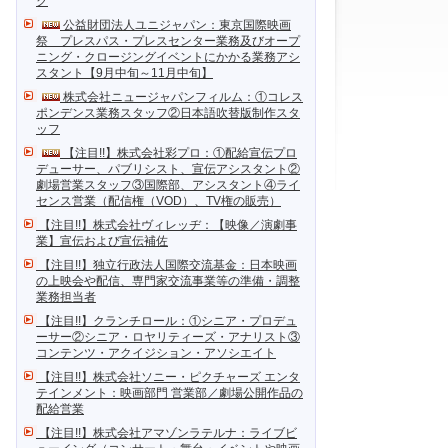
ク
公益財団法人ユニジャパン：東京国際映画
祭 プレスパス・プレスセンター業務及びオープ
ニング・クロージングイベントにかかる業務アシ
スタント【9月中旬～11月中旬】
株式会社ニュージャパンフィルム：①コレス
ポンデンス業務スタッフ②日本語吹替版制作スタ
ッフ
【注目!!】株式会社彩プロ：①配給宣伝プロ
デューサー、パブリシスト、宣伝アシスタント②
劇場営業スタッフ③国際部、アシスタント④ライ
センス営業（配信権（VOD）、TV権の販売）
【注目!!】株式会社ヴィレッヂ：【映像／演劇事
業】宣伝および宣伝補佐
【注目!!】独立行政法人国際交流基金：日本映画
の上映会や配信、専門家交流事業等の準備・調整
業務担当者
【注目!!】クランチロール：①シニア・プロデュ
ーサー②シニア・ロヤリティーズ・アナリスト③
コンテンツ・アクイジション・アソシエイト
【注目!!】株式会社ソニー・ピクチャーズ エンタ
テインメント：映画部門 営業部／劇場公開作品の
配給営業
【注目!!】株式会社アマゾンラテルナ：ライブビ