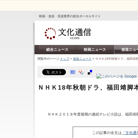
映画・放送・音楽業界の総合ポータルサイト
総合ニュース
映画ニュース
放送ニュ
閲覧中のページ:
トップ
>
放送ニュース
>
ＮＨＫ18年秋朝ドラ、福田靖
ＮＨＫ18年秋朝ドラ、福田靖脚
ＮＨＫ２０１８年度後期の連続テレビ小説は、福田靖
この記事の全文は
「文化通