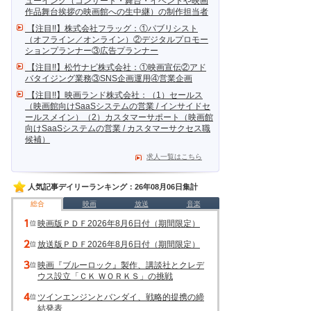
ューイング（コンサート・舞台・イベントや映画
作品舞台挨拶の映画館への生中継）の制作担当者
【注目!!】株式会社フラッグ：①パブリシスト
（オフライン／オンライン）②デジタルプロモー
ションプランナー③広告プランナー
【注目!!】松竹ナビ株式会社：①映画宣伝②アド
バタイジング業務③SNS企画運用④営業企画
【注目!!】映画ランド株式会社：（1）セールス
（映画館向けSaaSシステムの営業 / インサイドセ
ールスメイン）（2）カスタマーサポート（映画館
向けSaaSシステムの営業 / カスタマーサクセス職
候補）
求人一覧はこちら
人気記事デイリーランキング：26年08月06日集計
総合
映画
放送
音楽
映画版ＰＤＦ2026年8月6日付（期間限定）
放送版ＰＤＦ2026年8月6日付（期間限定）
映画『ブルーロック』製作、講談社とクレデ
ウス設立「ＣＫ ＷＯＲＫＳ」の挑戦
ツインエンジンとバンダイ、戦略的提携の締
結発表