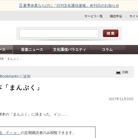
🗓️ 夏季休業ならびに「日刊文化通信速報」休刊日のお知らせ
サービス一覧
|
購読申込
|
サイ
ース
音楽ニュース
文化通信バラエティ
コラム
脚本「まんぷく」
本「まんぷく」
2017年11月15日
脚本の「まんぷく」に決まった。イン……
信．Ｐｒｏ」
の定期購読者のみ閲覧できます。