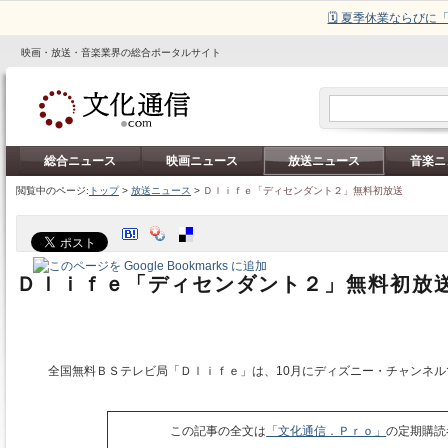
🗓️ 夏季休業ならび
映画・放送・音楽業界の総合ポータルサイト
総合ニュース
映画ニュース
放送ニュース
音楽ニ
閲覧中のページ:
トップ
>
放送ニュース
>
Ｄｌｉｆｅ「ディセンダント２」無料初放送
Ｄｌｉｆｅ「ディセンダント２」無料初放
全国無料ＢＳテレビ局「Ｄｌｉｆｅ」は、10月にディズニー・チャンネル
この記事の全文は
「文化通信．Ｐｒｏ」
の定期購読