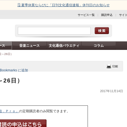
🗓️ 夏季休業ならびに「日刊文化通信速報」休刊日のお知らせ
サービス一覧
|
購読申込
|
サイ
ース
音楽ニュース
文化通信バラエティ
コラム
日～26日）
～26日）
2017年11月14日
信．Ｐｒｏ」
の定期購読者のみ閲覧できます。