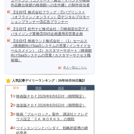
ューイング（コンサート・舞台・イベントや映画
作品舞台挨拶の映画館への生中継）の制作担当者
【注目!!】株式会社フラッグ：①パブリシスト
（オフライン／オンライン）②デジタルプロモー
ションプランナー③広告プランナー
【注目!!】松竹ナビ株式会社：①映画宣伝②アド
バタイジング業務③SNS企画運用④営業企画
【注目!!】映画ランド株式会社：（1）セールス
（映画館向けSaaSシステムの営業 / インサイドセ
ールスメイン）（2）カスタマーサポート（映画館
向けSaaSシステムの営業 / カスタマーサクセス職
候補）
求人一覧はこちら
人気記事デイリーランキング：26年08月06日集計
総合
映画
放送
音楽
映画版ＰＤＦ2026年8月6日付（期間限定）
放送版ＰＤＦ2026年8月6日付（期間限定）
映画『ブルーロック』製作、講談社とクレデ
ウス設立「ＣＫ ＷＯＲＫＳ」の挑戦
ツインエンジンとバンダイ、戦略的提携の締
結発表