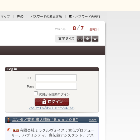
トマップ
|
FAQ
|
パスワードの変更方法
|
ID・パスワード再発行
8
7
2026年
金曜日
ID
Pass
次回から自動ログイン
パスワードを忘れてしまった方はこちら
エンタメ業界 求人情報 “ＢｕｎＪＯＢ”
more
有限会社ミラクルヴォイス：宣伝プロデュー
サー、パブリシティ、宣伝部アシスタント、デス