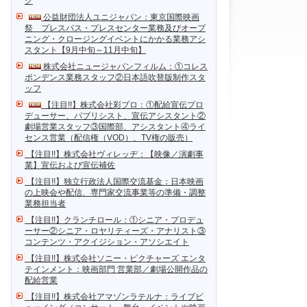
ク
公益財団法人ユニジャパン：東京国際映画
祭 プレスパス・プレスセンター業務及びオープ
ニング・クロージングイベントにかかる業務アシ
スタント【9月中旬～11月中旬】
株式会社ニュージャパンフィルム：①コレス
ポンデンス業務スタッフ②日本語吹替版制作スタ
ッフ
【注目!!】株式会社彩プロ：①配給宣伝プロ
デューサー、パブリシスト、宣伝アシスタント②
劇場営業スタッフ③国際部、アシスタント④ライ
センス営業（配信権（VOD）、TV権の販売）
【注目!!】株式会社ヴィレッヂ：【映像／演劇事
業】宣伝および宣伝補佐
【注目!!】独立行政法人国際交流基金：日本映画
の上映会や配信、専門家交流事業等の準備・調整
業務担当者
【注目!!】クランチロール：①シニア・プロデュ
ーサー②シニア・ロヤリティーズ・アナリスト③
コンテンツ・アクイジション・アソシエイト
【注目!!】株式会社ソニー・ピクチャーズ エンタ
テインメント：映画部門 営業部／劇場公開作品の
配給営業
【注目!!】株式会社アマゾンラテルナ：ライブビ