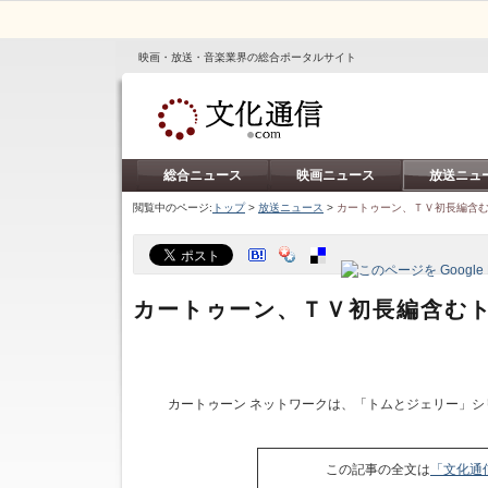
映画・放送・音楽業界の総合ポータルサイト
総合ニュース
映画ニュース
放送ニュ
閲覧中のページ:
トップ
>
放送ニュース
>
カートゥーン、ＴＶ初長編含
カートゥーン、ＴＶ初長編含む
カートゥーン ネットワークは、「トムとジェリー」シ
この記事の全文は
「文化通