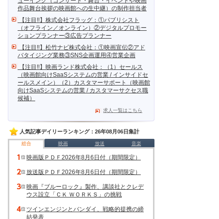
ューイング（コンサート・舞台・イベントや映画
作品舞台挨拶の映画館への生中継）の制作担当者
【注目!!】株式会社フラッグ：①パブリシスト
（オフライン／オンライン）②デジタルプロモー
ションプランナー③広告プランナー
【注目!!】松竹ナビ株式会社：①映画宣伝②アド
バタイジング業務③SNS企画運用④営業企画
【注目!!】映画ランド株式会社：（1）セールス
（映画館向けSaaSシステムの営業 / インサイドセ
ールスメイン）（2）カスタマーサポート（映画館
向けSaaSシステムの営業 / カスタマーサクセス職
候補）
求人一覧はこちら
人気記事デイリーランキング：26年08月06日集計
総合
映画
放送
音楽
映画版ＰＤＦ2026年8月6日付（期間限定）
放送版ＰＤＦ2026年8月6日付（期間限定）
映画『ブルーロック』製作、講談社とクレデ
ウス設立「ＣＫ ＷＯＲＫＳ」の挑戦
ツインエンジンとバンダイ、戦略的提携の締
結発表