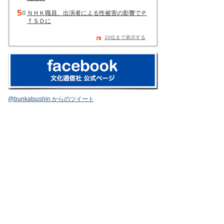
ＮＨＫ職員、出演者による性被害の影響でＰ
ＴＳＤに
10位まで表示する
@bunkatsushin からのツイート