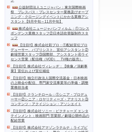
ク
公益財団法人ユニジャパン：東京国際映画
祭 プレスパス・プレスセンター業務及びオープ
ニング・クロージングイベントにかかる業務アシ
スタント【9月中旬～11月中旬】
株式会社ニュージャパンフィルム：①コレス
ポンデンス業務スタッフ②日本語吹替版制作スタ
ッフ
【注目!!】株式会社彩プロ：①配給宣伝プロ
デューサー、パブリシスト、宣伝アシスタント②
劇場営業スタッフ③国際部、アシスタント④ライ
センス営業（配信権（VOD）、TV権の販売）
【注目!!】株式会社ヴィレッヂ：【映像／演劇事
業】宣伝および宣伝補佐
【注目!!】独立行政法人国際交流基金：日本映画
の上映会や配信、専門家交流事業等の準備・調整
業務担当者
【注目!!】クランチロール：①シニア・プロデュ
ーサー②シニア・ロヤリティーズ・アナリスト③
コンテンツ・アクイジション・アソシエイト
【注目!!】株式会社ソニー・ピクチャーズ エンタ
テインメント：映画部門 営業部／劇場公開作品の
配給営業
【注目!!】株式会社アマゾンラテルナ：ライブビ