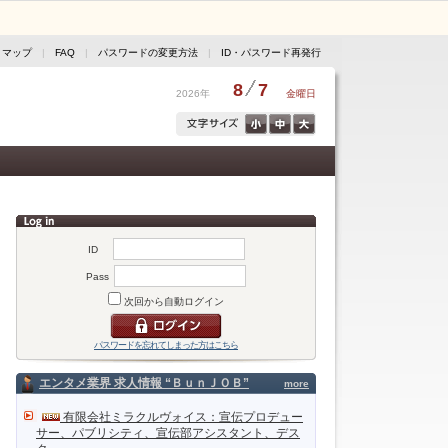
トマップ
|
FAQ
|
パスワードの変更方法
|
ID・パスワード再発行
8
7
2026年
金曜日
ID
Pass
次回から自動ログイン
パスワードを忘れてしまった方はこちら
エンタメ業界 求人情報 “ＢｕｎＪＯＢ”
more
有限会社ミラクルヴォイス：宣伝プロデュー
サー、パブリシティ、宣伝部アシスタント、デス