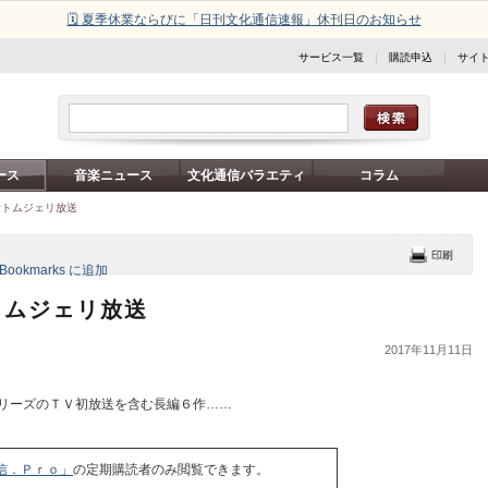
🗓️ 夏季休業ならびに「日刊文化通信速報」休刊日のお知らせ
サービス一覧
|
購読申込
|
サイ
ース
音楽ニュース
文化通信バラエティ
コラム
むトムジェリ放送
トムジェリ放送
2017年11月11日
リーズのＴＶ初放送を含む長編６作……
信．Ｐｒｏ」
の定期購読者のみ閲覧できます。