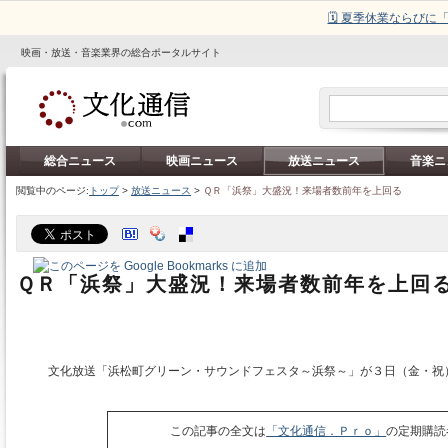
🗓️ 夏季休業ならび
映画・放送・音楽業界の総合ポータルサイト
総合ニュース
映画ニュース
放送ニュース
音楽ニ
閲覧中のページ:
トップ
>
放送ニュース
>
ＱＲ「浜祭」大盛況！来場者数前年を上回る
ＱＲ「浜祭」大盛況！来場者数前年を上回
文化放送「浜松町グリーン・サウンドフェスタ～浜祭～」が３日（金・祝
この記事の全文は
「文化通信．Ｐｒｏ」
の定期購読