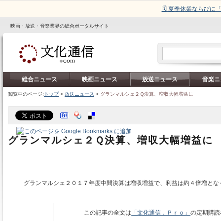
🗓️ 夏季休業ならび
映画・放送・音楽業界の総合ポータルサイト
総合ニュース
映画ニュース
放送ニュース
音楽ニ
閲覧中のページ:
トップ
>
放送ニュース
>
グランマルシェ２Ｑ決算、増収大幅増益に
グランマルシェ２Ｑ決算、増収大幅増益に
グランマルシェ２０１７年度中間決算は増収増益で、利益は約４倍増とな
この記事の全文は
「文化通信．Ｐｒｏ」
の定期購読