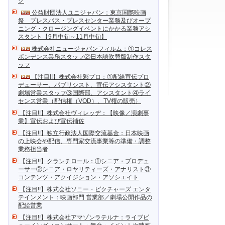
ク
公益財団法人ユニジャパン：東京国際映画
祭 プレスパス・プレスセンター業務及びオープ
ニング・クロージングイベントにかかる業務アシ
スタント【9月中旬～11月中旬】
株式会社ニュージャパンフィルム：①コレス
ポンデンス業務スタッフ②日本語吹替版制作スタ
ッフ
【注目!!】株式会社彩プロ：①配給宣伝プロ
デューサー、パブリシスト、宣伝アシスタント②
劇場営業スタッフ③国際部、アシスタント④ライ
センス営業（配信権（VOD）、TV権の販売）
【注目!!】株式会社ヴィレッヂ：【映像／演劇事
業】宣伝および宣伝補佐
【注目!!】独立行政法人国際交流基金：日本映画
の上映会や配信、専門家交流事業等の準備・調整
業務担当者
【注目!!】クランチロール：①シニア・プロデュ
ーサー②シニア・ロヤリティーズ・アナリスト③
コンテンツ・アクイジション・アソシエイト
【注目!!】株式会社ソニー・ピクチャーズ エンタ
テインメント：映画部門 営業部／劇場公開作品の
配給営業
【注目!!】株式会社アマゾンラテルナ：ライブビ