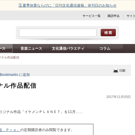
🗓️ 夏季休業ならびに「日刊文化通信速報」休刊日のお知らせ
サービス一覧
|
購読申込
|
サイ
ース
音楽ニュース
文化通信バラエティ
コラム
ジナル作品配信
ナル作品配信
2017年11月03日
リジナル作品「イケメンＰＬＡＮＥＴ」を11月……
信．Ｐｒｏ」
の定期購読者のみ閲覧できます。