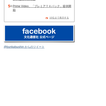
Prime Video、「プレミアＴＶパック」提供開
始
10位まで表示する
@bunkatsushin からのツイート