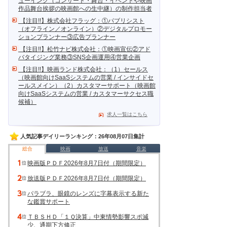
ューイング（コンサート・舞台・イベントや映画
作品舞台挨拶の映画館への生中継）の制作担当者
【注目!!】株式会社フラッグ：①パブリシスト
（オフライン／オンライン）②デジタルプロモー
ションプランナー③広告プランナー
【注目!!】松竹ナビ株式会社：①映画宣伝②アド
バタイジング業務③SNS企画運用④営業企画
【注目!!】映画ランド株式会社：（1）セールス
（映画館向けSaaSシステムの営業 / インサイドセ
ールスメイン）（2）カスタマーサポート（映画館
向けSaaSシステムの営業 / カスタマーサクセス職
候補）
求人一覧はこちら
人気記事デイリーランキング：26年08月07日集計
総合
映画
放送
音楽
映画版ＰＤＦ2026年8月7日付（期間限定）
放送版ＰＤＦ2026年8月7日付（期間限定）
パラブラ、眼鏡のレンズに字幕表示する新た
な鑑賞サポート
ＴＢＳＨＤ「１Ｑ決算」中東情勢影響スポ減
少、通期下方修正