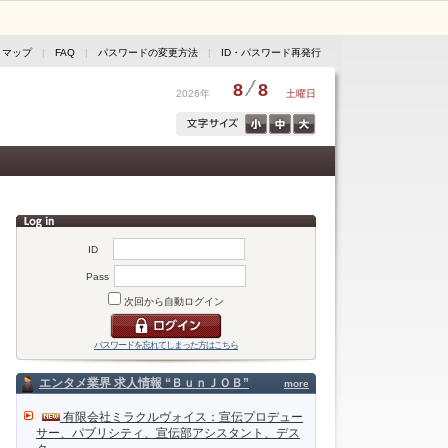
トマップ
|
FAQ
|
パスワードの変更方法
|
ID・パスワード再発行
8
8
2026年
土曜日
ID
Pass
次回から自動ログイン
パスワードを忘れてしまった方はこちら
エンタメ業界 求人情報 “ＢｕｎＪＯＢ”
more
有限会社ミラクルヴォイス：宣伝プロデュー
サー、パブリシティ、宣伝部アシスタント、デス