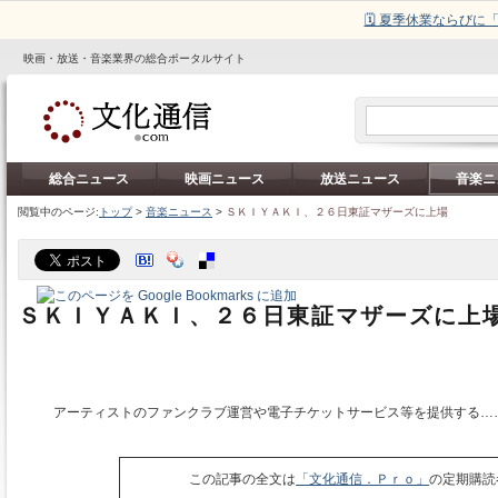
🗓️ 夏季休業ならび
映画・放送・音楽業界の総合ポータルサイト
総合ニュース
映画ニュース
放送ニュース
音楽ニ
閲覧中のページ:
トップ
>
音楽ニュース
>
ＳＫＩＹＡＫＩ、２６日東証マザーズに上場
ＳＫＩＹＡＫＩ、２６日東証マザーズに上
アーティストのファンクラブ運営や電子チケットサービス等を提供する…
この記事の全文は
「文化通信．Ｐｒｏ」
の定期購読