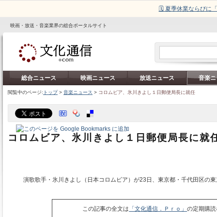
🗓️ 夏季休業ならび
映画・放送・音楽業界の総合ポータルサイト
総合ニュース
映画ニュース
放送ニュース
音楽ニ
閲覧中のページ:
トップ
>
音楽ニュース
>
コロムビア、氷川きよし１日郵便局長に就任
コロムビア、氷川きよし１日郵便局長に就
演歌歌手・氷川きよし（日本コロムビア）が23日、東京都・千代田区の東
この記事の全文は
「文化通信．Ｐｒｏ」
の定期購読