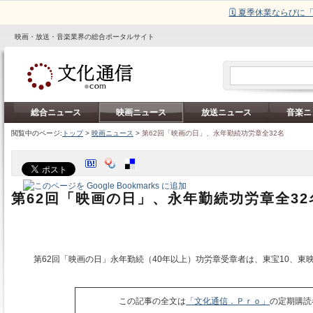
🗓️ 夏季休業ならび
映画・放送・音楽業界の総合ポータルサイト
総合ニュース
映画ニュース
放送ニュース
音楽ニ
閲覧中のページ:
トップ
>
映画ニュース
>
第62回「映画の日」、永年勤続功労章全32名
第62回「映画の日」、永年勤続功労章全32
第62回「映画の日」永年勤続（40年以上）功労章受章者は、東宝10、東
この記事の全文は
「文化通信．Ｐｒｏ」
の定期購読