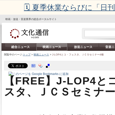
🗓️ 夏季休業ならびに「
映画・放送・音楽業界の総合ポータルサイト
総合ニュース
映画ニュース
放送ニュース
音楽ニ
閲覧中のページ:
トップ
>
映画ニュース
>
J-LOP4とコ・フェスタ、ＪＣＳセミナー4種
【FREE】J-LOP4
スタ、ＪＣＳセミナー