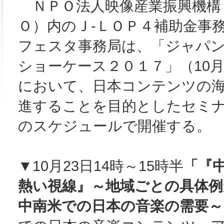
ＮＰＯ法人映像産業振興機構
Ｏ）内のＪ‐ＬＯＰ４補助金事
フェスタ事務局は、「ジャパ
ショーケース２０１７」（10月2
において、日本コンテンツの
進することを目的としたセミ
のスケジュールで開催する。
▼10月23日14時～15時半
「『
熱い視線』～地域ごとの具体例
中南米での日本の音楽の需要～