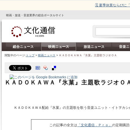
🗓️ 夏季休業ならび
映画・放送・音楽業界の総合ポータルサイト
総合ニュース
映画ニュース
放送ニュース
音楽ニ
閲覧中のページ:
トップ
>
映画ニュース
>
ＫＡＤＯＫＡＷＡ『氷菓』主題歌ラジオＯＡ
ＫＡＤＯＫＡＷＡ『氷菓』主題歌ラジオＯ
ＫＡＤＯＫＡＷＡ配給『氷菓』の主題歌を歌う音楽ユニット・イトヲカシ
この記事の全文は
「文化通信．Ｐｒｏ」
の定期購読