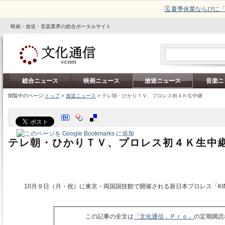
🗓️ 夏季休業ならび
映画・放送・音楽業界の総合ポータルサイト
総合ニュース
映画ニュース
放送ニュース
音楽ニ
閲覧中のページ:
トップ
>
放送ニュース
>
テレ朝・ひかりＴＶ、プロレス初４Ｋ生中継
テレ朝・ひかりＴＶ、プロレス初４Ｋ生中
10月９日（月・祝）に東京・両国国技館で開催される新日本プロレス「KING 
この記事の全文は
「文化通信．Ｐｒｏ」
の定期購読