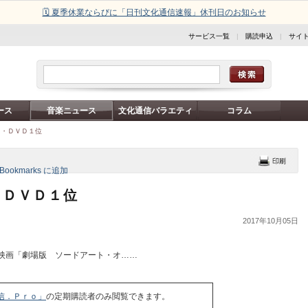
🗓️ 夏季休業ならびに「日刊文化通信速報」休刊日のお知らせ
サービス一覧
|
購読申込
|
サイ
ース
音楽ニュース
文化通信バラエティ
コラム
Ｄ・ＤＶＤ１位
・ＤＶＤ１位
2017年10月05日
映画「劇場版 ソードアート・オ……
信．Ｐｒｏ」
の定期購読者のみ閲覧できます。