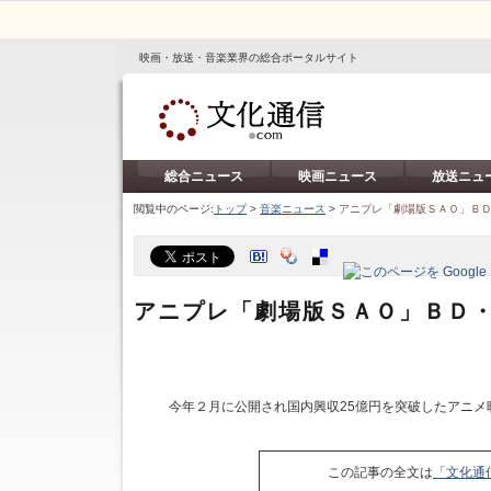
映画・放送・音楽業界の総合ポータルサイト
総合ニュース
映画ニュース
放送ニュ
閲覧中のページ:
トップ
>
音楽ニュース
>
アニプレ「劇場版ＳＡＯ」Ｂ
アニプレ「劇場版ＳＡＯ」ＢＤ
今年２月に公開され国内興収25億円を突破したアニメ
この記事の全文は
「文化通