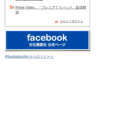
Prime Video、「プレミアＴＶパック」提供開
始
10位まで表示する
@bunkatsushin からのツイート