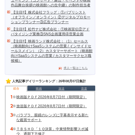
ューイング（コンサート・舞台・イベントや映画
作品舞台挨拶の映画館への生中継）の制作担当者
【注目!!】株式会社フラッグ：①パブリシスト
（オフライン／オンライン）②デジタルプロモー
ションプランナー③広告プランナー
【注目!!】松竹ナビ株式会社：①映画宣伝②アド
バタイジング業務③SNS企画運用④営業企画
【注目!!】映画ランド株式会社：（1）セールス
（映画館向けSaaSシステムの営業 / インサイドセ
ールスメイン）（2）カスタマーサポート（映画館
向けSaaSシステムの営業 / カスタマーサクセス職
候補）
求人一覧はこちら
人気記事デイリーランキング：26年08月07日集計
総合
映画
放送
音楽
映画版ＰＤＦ2026年8月7日付（期間限定）
放送版ＰＤＦ2026年8月7日付（期間限定）
パラブラ、眼鏡のレンズに字幕表示する新た
な鑑賞サポート
ＴＢＳＨＤ「１Ｑ決算」中東情勢影響スポ減
少、通期下方修正