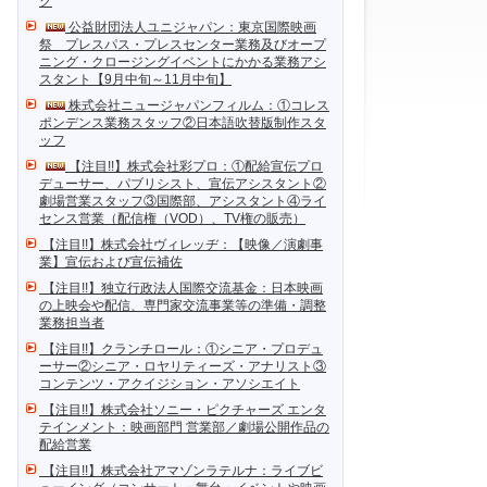
ク
公益財団法人ユニジャパン：東京国際映画
祭 プレスパス・プレスセンター業務及びオープ
ニング・クロージングイベントにかかる業務アシ
スタント【9月中旬～11月中旬】
株式会社ニュージャパンフィルム：①コレス
ポンデンス業務スタッフ②日本語吹替版制作スタ
ッフ
【注目!!】株式会社彩プロ：①配給宣伝プロ
デューサー、パブリシスト、宣伝アシスタント②
劇場営業スタッフ③国際部、アシスタント④ライ
センス営業（配信権（VOD）、TV権の販売）
【注目!!】株式会社ヴィレッヂ：【映像／演劇事
業】宣伝および宣伝補佐
【注目!!】独立行政法人国際交流基金：日本映画
の上映会や配信、専門家交流事業等の準備・調整
業務担当者
【注目!!】クランチロール：①シニア・プロデュ
ーサー②シニア・ロヤリティーズ・アナリスト③
コンテンツ・アクイジション・アソシエイト
【注目!!】株式会社ソニー・ピクチャーズ エンタ
テインメント：映画部門 営業部／劇場公開作品の
配給営業
【注目!!】株式会社アマゾンラテルナ：ライブビ