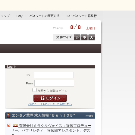
トマップ
|
FAQ
|
パスワードの変更方法
|
ID・パスワード再発行
8
8
2026年
土曜日
ID
Pass
次回から自動ログイン
パスワードを忘れてしまった方はこちら
エンタメ業界 求人情報 “ＢｕｎＪＯＢ”
more
有限会社ミラクルヴォイス：宣伝プロデュー
サー、パブリシティ、宣伝部アシスタント、デス