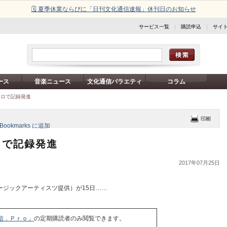
🗓️ 夏季休業ならびに「日刊文化通信速報」休刊日のお知らせ
サービス一覧
|
購読申込
|
サイ
ース
音楽ニュース
文化通信バラエティ
コラム
ーロで記録発進
ロで記録発進
2017年07月25日
ジックアーティスツ提供）が15日……
信．Ｐｒｏ」
の定期購読者のみ閲覧できます。