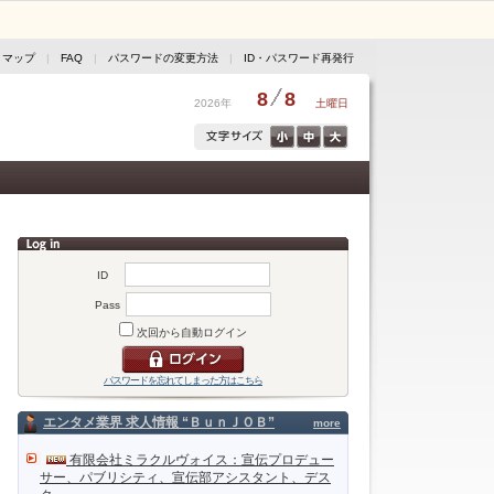
トマップ
|
FAQ
|
パスワードの変更方法
|
ID・パスワード再発行
8
8
2026年
土曜日
ID
Pass
次回から自動ログイン
パスワードを忘れてしまった方はこちら
エンタメ業界 求人情報 “ＢｕｎＪＯＢ”
more
有限会社ミラクルヴォイス：宣伝プロデュー
サー、パブリシティ、宣伝部アシスタント、デス