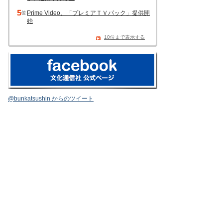
Prime Video、「プレミアＴＶパック」提供開
始
10位まで表示する
@bunkatsushin からのツイート