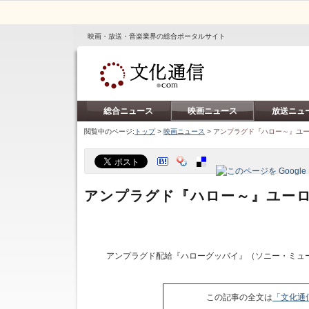
映画・放送・音楽業界の総合ポータルサイト
総合ニュース
映画ニュース
放送ニュ
閲覧中のページ:
トップ
>
映画ニュース
>
アンプラグド『ハロー～』ユ
アンプラグド『ハロー～』ユー
アンプラグド配給『ハローグッバイ』（ソニー・ミュー
この記事の全文は
「文化通