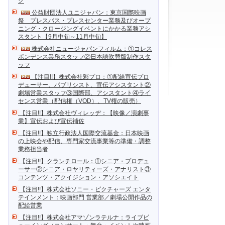
ク
公益財団法人ユニジャパン：東京国際映画
祭 プレスパス・プレスセンター業務及びオープ
ニング・クロージングイベントにかかる業務アシ
スタント【9月中旬～11月中旬】
株式会社ニュージャパンフィルム：①コレス
ポンデンス業務スタッフ②日本語吹替版制作スタ
ッフ
【注目!!】株式会社彩プロ：①配給宣伝プロ
デューサー、パブリシスト、宣伝アシスタント②
劇場営業スタッフ③国際部、アシスタント④ライ
センス営業（配信権（VOD）、TV権の販売）
【注目!!】株式会社ヴィレッヂ：【映像／演劇事
業】宣伝および宣伝補佐
【注目!!】独立行政法人国際交流基金：日本映画
の上映会や配信、専門家交流事業等の準備・調整
業務担当者
【注目!!】クランチロール：①シニア・プロデュ
ーサー②シニア・ロヤリティーズ・アナリスト③
コンテンツ・アクイジション・アソシエイト
【注目!!】株式会社ソニー・ピクチャーズ エンタ
テインメント：映画部門 営業部／劇場公開作品の
配給営業
【注目!!】株式会社アマゾンラテルナ：ライブビ