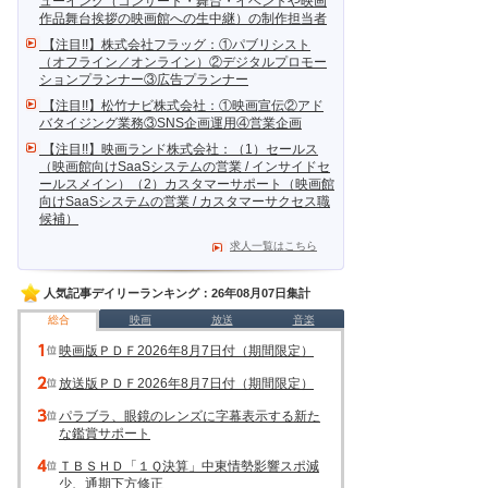
ューイング（コンサート・舞台・イベントや映画
作品舞台挨拶の映画館への生中継）の制作担当者
【注目!!】株式会社フラッグ：①パブリシスト
（オフライン／オンライン）②デジタルプロモー
ションプランナー③広告プランナー
【注目!!】松竹ナビ株式会社：①映画宣伝②アド
バタイジング業務③SNS企画運用④営業企画
【注目!!】映画ランド株式会社：（1）セールス
（映画館向けSaaSシステムの営業 / インサイドセ
ールスメイン）（2）カスタマーサポート（映画館
向けSaaSシステムの営業 / カスタマーサクセス職
候補）
求人一覧はこちら
人気記事デイリーランキング：26年08月07日集計
総合
映画
放送
音楽
映画版ＰＤＦ2026年8月7日付（期間限定）
放送版ＰＤＦ2026年8月7日付（期間限定）
パラブラ、眼鏡のレンズに字幕表示する新た
な鑑賞サポート
ＴＢＳＨＤ「１Ｑ決算」中東情勢影響スポ減
少、通期下方修正