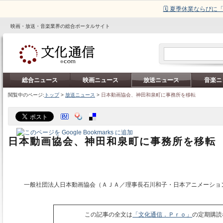
🗓️ 夏季休業ならび
映画・放送・音楽業界の総合ポータルサイト
総合ニュース
映画ニュース
放送ニュース
音楽ニ
閲覧中のページ:
トップ
>
放送ニュース
>
日本動画協会、神田和泉町に事務所を移転
日本動画協会、神田和泉町に事務所を移転
一般社団法人日本動画協会（ＡＪＡ／理事長石川和子・日本アニメーショ
この記事の全文は
「文化通信．Ｐｒｏ」
の定期購読