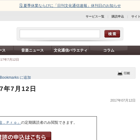
🗓️ 夏季休業ならびに「日刊文化通信速報」休刊日のお知らせ
サービス一覧
|
購読申込
|
サイ
ース
音楽ニュース
文化通信バラエティ
コラム
17年7月12日
7年7月12日
2017年07月12日
信．Ｐｒｏ」
の定期購読者のみ閲覧できます。