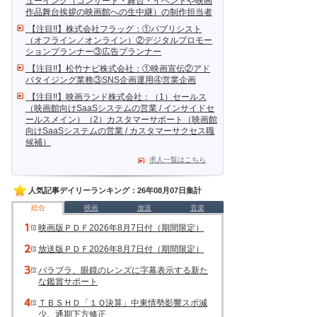
ューイング（コンサート・舞台・イベントや映画
作品舞台挨拶の映画館への生中継）の制作担当者
【注目!!】株式会社フラッグ：①パブリシスト
（オフライン／オンライン）②デジタルプロモー
ションプランナー③広告プランナー
【注目!!】松竹ナビ株式会社：①映画宣伝②アド
バタイジング業務③SNS企画運用④営業企画
【注目!!】映画ランド株式会社：（1）セールス
（映画館向けSaaSシステムの営業 / インサイドセ
ールスメイン）（2）カスタマーサポート（映画館
向けSaaSシステムの営業 / カスタマーサクセス職
候補）
求人一覧はこちら
人気記事デイリーランキング：26年08月07日集計
総合
映画
放送
音楽
映画版ＰＤＦ2026年8月7日付（期間限定）
放送版ＰＤＦ2026年8月7日付（期間限定）
パラブラ、眼鏡のレンズに字幕表示する新た
な鑑賞サポート
ＴＢＳＨＤ「１Ｑ決算」中東情勢影響スポ減
少、通期下方修正