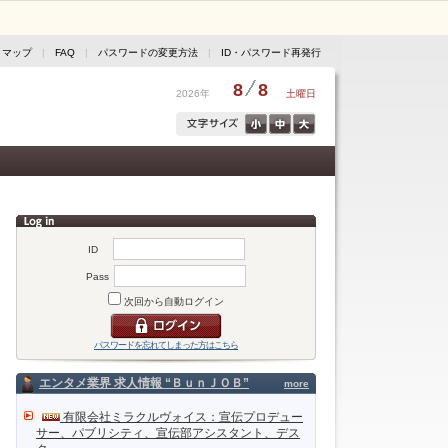
トマップ
|
FAQ
|
パスワードの変更方法
|
ID・パスワード再発行
8
8
2026年
土曜日
ID
Pass
次回から自動ログイン
パスワードを忘れてしまった方はこちら
エンタメ業界 求人情報 “ＢｕｎＪＯＢ”
more
有限会社ミラクルヴォイス：宣伝プロデュー
サー、パブリシティ、宣伝部アシスタント、デス