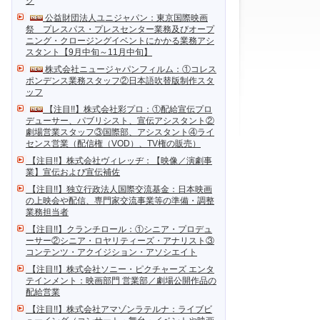
ク
公益財団法人ユニジャパン：東京国際映画
祭 プレスパス・プレスセンター業務及びオープ
ニング・クロージングイベントにかかる業務アシ
スタント【9月中旬～11月中旬】
株式会社ニュージャパンフィルム：①コレス
ポンデンス業務スタッフ②日本語吹替版制作スタ
ッフ
【注目!!】株式会社彩プロ：①配給宣伝プロ
デューサー、パブリシスト、宣伝アシスタント②
劇場営業スタッフ③国際部、アシスタント④ライ
センス営業（配信権（VOD）、TV権の販売）
【注目!!】株式会社ヴィレッヂ：【映像／演劇事
業】宣伝および宣伝補佐
【注目!!】独立行政法人国際交流基金：日本映画
の上映会や配信、専門家交流事業等の準備・調整
業務担当者
【注目!!】クランチロール：①シニア・プロデュ
ーサー②シニア・ロヤリティーズ・アナリスト③
コンテンツ・アクイジション・アソシエイト
【注目!!】株式会社ソニー・ピクチャーズ エンタ
テインメント：映画部門 営業部／劇場公開作品の
配給営業
【注目!!】株式会社アマゾンラテルナ：ライブビ