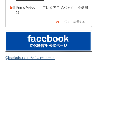
Prime Video、「プレミアＴＶパック」提供開
始
10位まで表示する
@bunkatsushin からのツイート