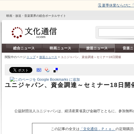
🗓️ 夏季休業ならび
映画・放送・音楽業界の総合ポータルサイト
総合ニュース
映画ニュース
放送ニュース
音楽ニ
閲覧中のページ:
トップ
>
放送ニュース
>
ユニジャパン、資金調達～セミナー18日開催
ユニジャパン、資金調達～セミナー18日開
公益財団法人ユニジャパンは、経済産業省及び金融庁とともに、参加無料
この記事の全文は
「文化通信．Ｐｒｏ」
の定期購読