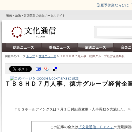
🗓️ 夏季休業ならび
映画・放送・音楽業界の総合ポータルサイト
総合ニュース
映画ニュース
放送ニュース
音楽ニ
閲覧中のページ:
トップ
>
放送ニュース
>
ＴＢＳＨＤ７月人事、徳井グループ経営企画局長
ＴＢＳＨＤ７月人事、徳井グループ経営企
ＴＢＳホールディングスは７月１日付組織変更・人事異動を実施した。※
この記事の全文は
「文化通信．Ｐｒｏ」
の定期購読