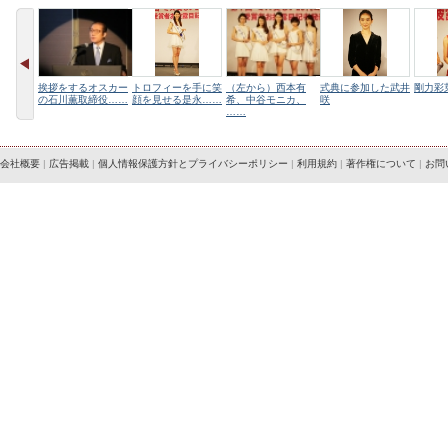
挨拶をするオスカー
トロフィーを手に笑
（左から）西本有
式典に参加した武井
剛力彩
の石川薫取締役……
顔を見せる是永……
希、中谷モニカ、
咲
……
会社概要
|
広告掲載
|
個人情報保護方針とプライバシーポリシー
|
利用規約
|
著作権について
|
お問