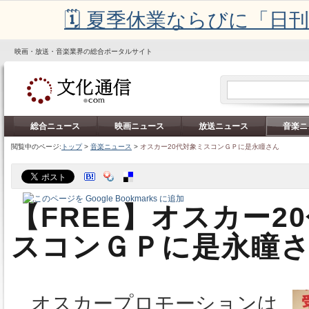
🗓️ 夏季休業ならびに「
映画・放送・音楽業界の総合ポータルサイト
総合ニュース
映画ニュース
放送ニュース
音楽ニ
閲覧中のページ:
トップ
>
音楽ニュース
>
オスカー20代対象ミスコンＧＰに是永瞳さん
【FREE】オスカー2
スコンＧＰに是永瞳
オスカープロモーションは