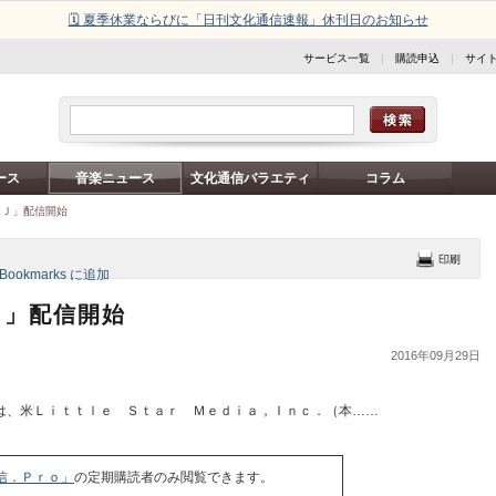
🗓️ 夏季休業ならびに「日刊文化通信速報」休刊日のお知らせ
サービス一覧
|
購読申込
|
サイ
ース
音楽ニュース
文化通信バラエティ
コラム
ーＪ」配信開始
Ｊ」配信開始
2016年09月29日
、米Ｌｉｔｔｌｅ Ｓｔａｒ Ｍｅｄｉａ，Ｉｎｃ．（本……
信．Ｐｒｏ」
の定期購読者のみ閲覧できます。