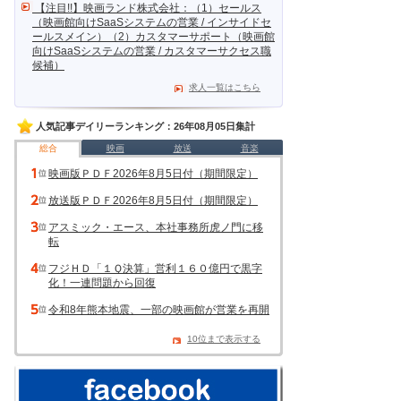
【注目!!】映画ランド株式会社：（1）セールス
（映画館向けSaaSシステムの営業 / インサイドセ
ールスメイン）（2）カスタマーサポート（映画館
向けSaaSシステムの営業 / カスタマーサクセス職
候補）
求人一覧はこちら
人気記事デイリーランキング：26年08月05日集計
総合
映画
放送
音楽
映画版ＰＤＦ2026年8月5日付（期間限定）
放送版ＰＤＦ2026年8月5日付（期間限定）
アスミック・エース、本社事務所虎ノ門に移
転
フジＨＤ「１Ｑ決算」営利１６０億円で黒字
化！一連問題から回復
令和8年熊本地震、一部の映画館が営業を再開
10位まで表示する