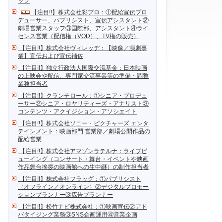
ッフ
【注目!!】株式会社彩プロ：①配給宣伝プロ
デューサー、パブリシスト、宣伝アシスタント②
劇場営業スタッフ③国際部、アシスタント④ライ
センス営業（配信権（VOD）、TV権の販売）
【注目!!】株式会社ヴィレッヂ：【映像／演劇事
業】宣伝および宣伝補佐
【注目!!】独立行政法人国際交流基金：日本映画
の上映会や配信、専門家交流事業等の準備・調整
業務担当者
【注目!!】クランチロール：①シニア・プロデュ
ーサー②シニア・ロヤリティーズ・アナリスト③
コンテンツ・アクイジション・アソシエイト
【注目!!】株式会社ソニー・ピクチャーズ エンタ
テインメント：映画部門 営業部／劇場公開作品の
配給営業
【注目!!】株式会社アマゾンラテルナ：ライブビ
ューイング（コンサート・舞台・イベントや映画
作品舞台挨拶の映画館への生中継）の制作担当者
【注目!!】株式会社フラッグ：①パブリシスト
（オフライン／オンライン）②デジタルプロモー
ションプランナー③広告プランナー
【注目!!】松竹ナビ株式会社：①映画宣伝②アド
バタイジング業務③SNS企画運用④営業企画