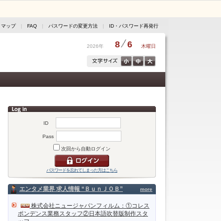
トマップ
|
FAQ
|
パスワードの変更方法
|
ID・パスワード再発行
8
6
2026年
木曜日
ID
Pass
次回から自動ログイン
パスワードを忘れてしまった方はこちら
エンタメ業界 求人情報 “ＢｕｎＪＯＢ”
more
株式会社ニュージャパンフィルム：①コレス
ポンデンス業務スタッフ②日本語吹替版制作スタ