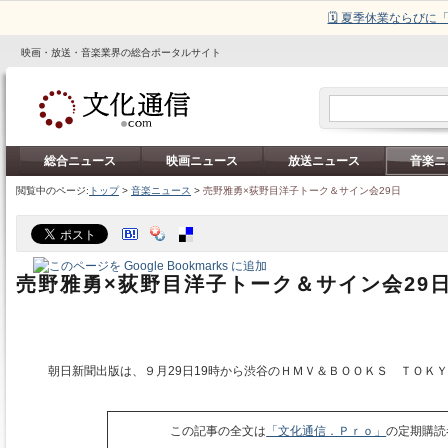
🗓️ 夏季休業ならび
映画・放送・音楽業界の総合ポータルサイト
総合ニュース
映画ニュース
放送ニュース
音楽ニ
閲覧中のページ:
トップ
>
音楽ニュース
>
売野雅勇×荻野目洋子トーク＆サイン会29日
売野雅勇×荻野目洋子トーク＆サイン会29
朝日新聞出版は、９月29日19時から渋谷のＨＭＶ＆ＢＯＯＫＳ ＴＯＫ
この記事の全文は
「文化通信．Ｐｒｏ」
の定期購読