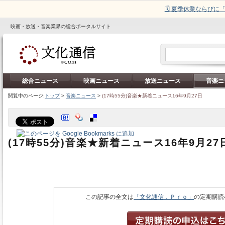
🗓️ 夏季休業ならび
映画・放送・音楽業界の総合ポータルサイト
総合ニュース
映画ニュース
放送ニュース
音楽ニ
閲覧中のページ:
トップ
>
音楽ニュース
>
(17時55分)音楽★新着ニュース16年9月27日
(17時55分)音楽★新着ニュース16年9月27
この記事の全文は
「文化通信．Ｐｒｏ」
の定期購読