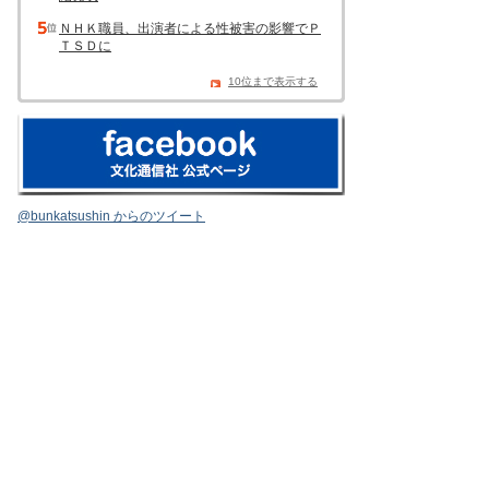
ＮＨＫ職員、出演者による性被害の影響でＰ
ＴＳＤに
10位まで表示する
@bunkatsushin からのツイート