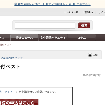
🗓️ 夏季休業ならびに「日刊文化通信速報」休刊日のお知らせ
サービス一覧
|
購読申込
|
サイ
ース
音楽ニュース
文化通信バラエティ
コラム
9日付ベスト
日付ベスト
2016年09月22日
信．Ｐｒｏ」
の定期購読者のみ閲覧できます。