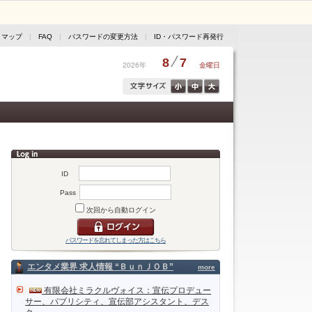
トマップ
|
FAQ
|
パスワードの変更方法
|
ID・パスワード再発行
8
7
2026年
金曜日
ID
Pass
次回から自動ログイン
パスワードを忘れてしまった方はこちら
エンタメ業界 求人情報 “ＢｕｎＪＯＢ”
more
有限会社ミラクルヴォイス：宣伝プロデュー
サー、パブリシティ、宣伝部アシスタント、デス