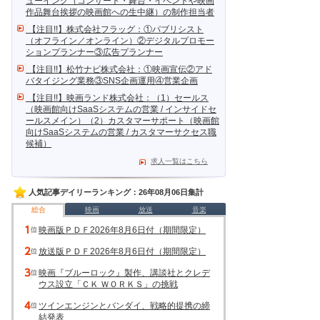
ューイング（コンサート・舞台・イベントや映画
作品舞台挨拶の映画館への生中継）の制作担当者
【注目!!】株式会社フラッグ：①パブリシスト
（オフライン／オンライン）②デジタルプロモー
ションプランナー③広告プランナー
【注目!!】松竹ナビ株式会社：①映画宣伝②アド
バタイジング業務③SNS企画運用④営業企画
【注目!!】映画ランド株式会社：（1）セールス
（映画館向けSaaSシステムの営業 / インサイドセ
ールスメイン）（2）カスタマーサポート（映画館
向けSaaSシステムの営業 / カスタマーサクセス職
候補）
求人一覧はこちら
人気記事デイリーランキング：26年08月06日集計
総合
映画
放送
音楽
映画版ＰＤＦ2026年8月6日付（期間限定）
放送版ＰＤＦ2026年8月6日付（期間限定）
映画『ブルーロック』製作、講談社とクレデ
ウス設立「ＣＫ ＷＯＲＫＳ」の挑戦
ツインエンジンとバンダイ、戦略的提携の締
結発表