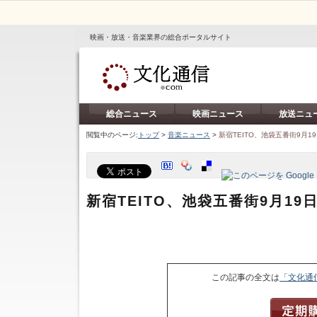
映画・放送・音楽業界の総合ポータルサイト
総合ニュース
映画ニュース
放送ニュ
閲覧中のページ:
トップ
>
音楽ニュース
>
新宿TEITO、池袋五番街9月1
新宿TEITO、池袋五番街9月19
この記事の全文は
「文化通