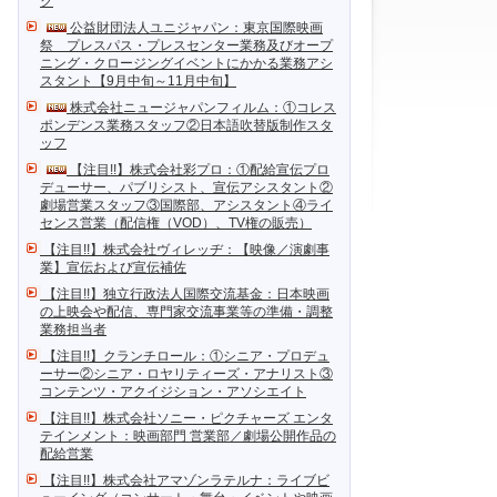
ク
公益財団法人ユニジャパン：東京国際映画
祭 プレスパス・プレスセンター業務及びオープ
ニング・クロージングイベントにかかる業務アシ
スタント【9月中旬～11月中旬】
株式会社ニュージャパンフィルム：①コレス
ポンデンス業務スタッフ②日本語吹替版制作スタ
ッフ
【注目!!】株式会社彩プロ：①配給宣伝プロ
デューサー、パブリシスト、宣伝アシスタント②
劇場営業スタッフ③国際部、アシスタント④ライ
センス営業（配信権（VOD）、TV権の販売）
【注目!!】株式会社ヴィレッヂ：【映像／演劇事
業】宣伝および宣伝補佐
【注目!!】独立行政法人国際交流基金：日本映画
の上映会や配信、専門家交流事業等の準備・調整
業務担当者
【注目!!】クランチロール：①シニア・プロデュ
ーサー②シニア・ロヤリティーズ・アナリスト③
コンテンツ・アクイジション・アソシエイト
【注目!!】株式会社ソニー・ピクチャーズ エンタ
テインメント：映画部門 営業部／劇場公開作品の
配給営業
【注目!!】株式会社アマゾンラテルナ：ライブビ