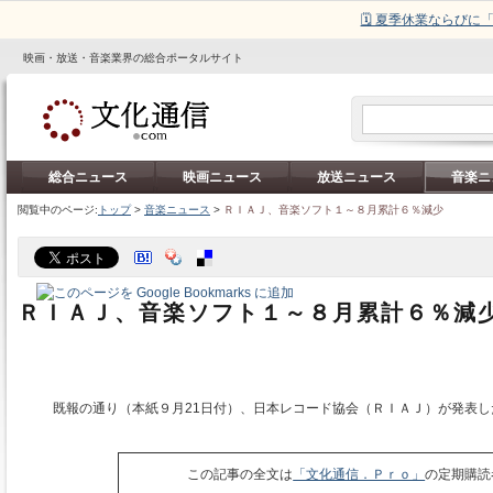
🗓️ 夏季休業ならび
映画・放送・音楽業界の総合ポータルサイト
総合ニュース
映画ニュース
放送ニュース
音楽ニ
閲覧中のページ:
トップ
>
音楽ニュース
>
ＲＩＡＪ、音楽ソフト１～８月累計６％減少
ＲＩＡＪ、音楽ソフト１～８月累計６％減
既報の通り（本紙９月21日付）、日本レコード協会（ＲＩＡＪ）が発表し
この記事の全文は
「文化通信．Ｐｒｏ」
の定期購読