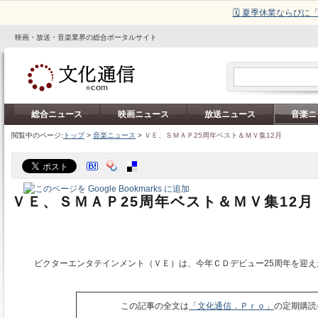
🗓️ 夏季休業ならび
映画・放送・音楽業界の総合ポータルサイト
総合ニュース
映画ニュース
放送ニュース
音楽ニ
閲覧中のページ:
トップ
>
音楽ニュース
>
ＶＥ、ＳＭＡＰ25周年ベスト＆ＭＶ集12月
ＶＥ、ＳＭＡＰ25周年ベスト＆ＭＶ集12月
ビクターエンタテインメント（ＶＥ）は、今年ＣＤデビュー25周年を迎え
この記事の全文は
「文化通信．Ｐｒｏ」
の定期購読