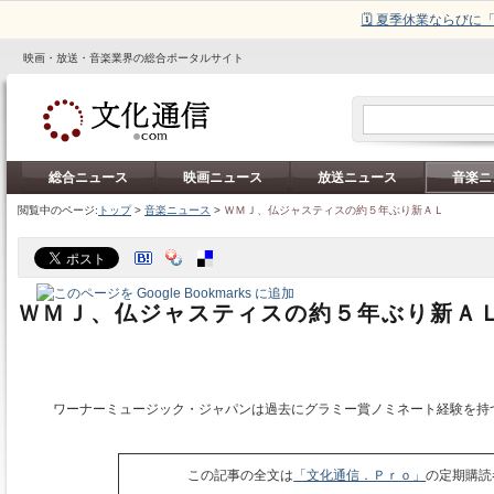
🗓️ 夏季休業ならび
映画・放送・音楽業界の総合ポータルサイト
総合ニュース
映画ニュース
放送ニュース
音楽ニ
閲覧中のページ:
トップ
>
音楽ニュース
>
ＷＭＪ、仏ジャスティスの約５年ぶり新ＡＬ
ＷＭＪ、仏ジャスティスの約５年ぶり新Ａ
ワーナーミュージック・ジャパンは過去にグラミー賞ノミネート経験を持
この記事の全文は
「文化通信．Ｐｒｏ」
の定期購読