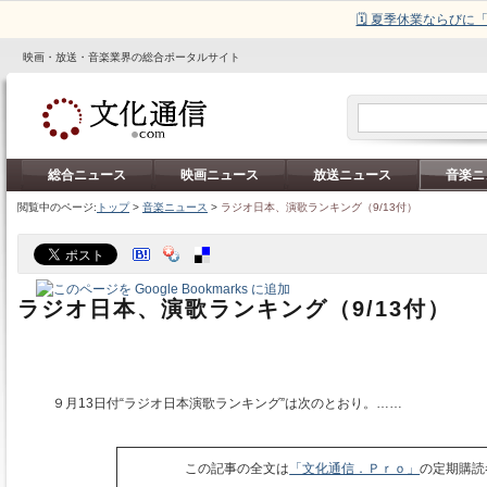
🗓️ 夏季休業ならび
映画・放送・音楽業界の総合ポータルサイト
総合ニュース
映画ニュース
放送ニュース
音楽ニ
閲覧中のページ:
トップ
>
音楽ニュース
>
ラジオ日本、演歌ランキング（9/13付）
ラジオ日本、演歌ランキング（9/13付）
９月13日付“ラジオ日本演歌ランキング”は次のとおり。……
この記事の全文は
「文化通信．Ｐｒｏ」
の定期購読