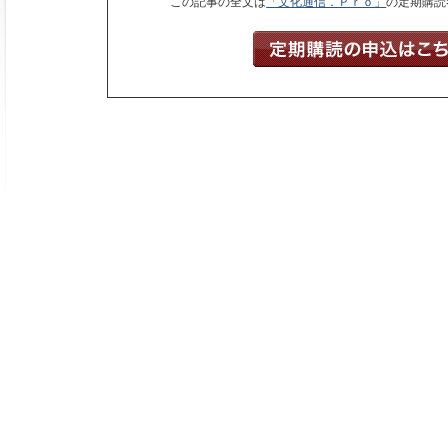
この記事の全文は
「文化通信．Ｐｒｏ」
の定期購読