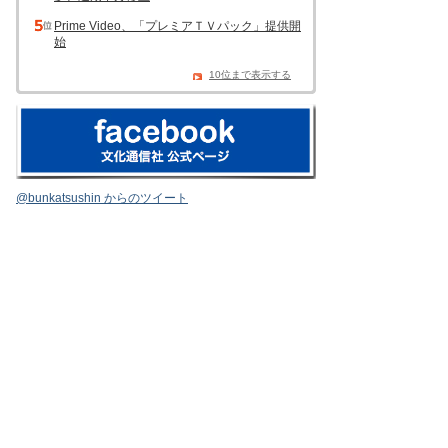
Prime Video、「プレミアＴＶパック」提供開
始
10位まで表示する
@bunkatsushin からのツイート