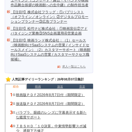
ューイング（コンサート・舞台・イベントや映画
作品舞台挨拶の映画館への生中継）の制作担当者
【注目!!】株式会社フラッグ：①パブリシスト
（オフライン／オンライン）②デジタルプロモー
ションプランナー③広告プランナー
【注目!!】松竹ナビ株式会社：①映画宣伝②アド
バタイジング業務③SNS企画運用④営業企画
【注目!!】映画ランド株式会社：（1）セールス
（映画館向けSaaSシステムの営業 / インサイドセ
ールスメイン）（2）カスタマーサポート（映画館
向けSaaSシステムの営業 / カスタマーサクセス職
候補）
求人一覧はこちら
人気記事デイリーランキング：26年08月07日集計
総合
映画
放送
音楽
映画版ＰＤＦ2026年8月7日付（期間限定）
放送版ＰＤＦ2026年8月7日付（期間限定）
パラブラ、眼鏡のレンズに字幕表示する新た
な鑑賞サポート
ＴＢＳＨＤ「１Ｑ決算」中東情勢影響スポ減
少、通期下方修正