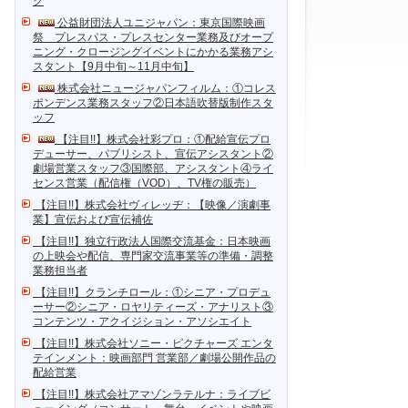
ク
公益財団法人ユニジャパン：東京国際映画
祭 プレスパス・プレスセンター業務及びオープ
ニング・クロージングイベントにかかる業務アシ
スタント【9月中旬～11月中旬】
株式会社ニュージャパンフィルム：①コレス
ポンデンス業務スタッフ②日本語吹替版制作スタ
ッフ
【注目!!】株式会社彩プロ：①配給宣伝プロ
デューサー、パブリシスト、宣伝アシスタント②
劇場営業スタッフ③国際部、アシスタント④ライ
センス営業（配信権（VOD）、TV権の販売）
【注目!!】株式会社ヴィレッヂ：【映像／演劇事
業】宣伝および宣伝補佐
【注目!!】独立行政法人国際交流基金：日本映画
の上映会や配信、専門家交流事業等の準備・調整
業務担当者
【注目!!】クランチロール：①シニア・プロデュ
ーサー②シニア・ロヤリティーズ・アナリスト③
コンテンツ・アクイジション・アソシエイト
【注目!!】株式会社ソニー・ピクチャーズ エンタ
テインメント：映画部門 営業部／劇場公開作品の
配給営業
【注目!!】株式会社アマゾンラテルナ：ライブビ