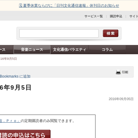
🗓️ 夏季休業ならびに「日刊文化通信速報」休刊日のお知らせ
サービス一覧
|
購読申込
|
サイ
ース
音楽ニュース
文化通信バラエティ
コラム
16年9月5日
6年9月5日
2016年09月05日
信．Ｐｒｏ」
の定期購読者のみ閲覧できます。