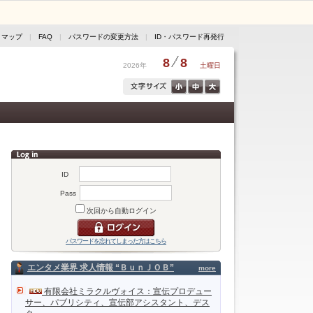
トマップ
|
FAQ
|
パスワードの変更方法
|
ID・パスワード再発行
8
8
2026年
土曜日
ID
Pass
次回から自動ログイン
パスワードを忘れてしまった方はこちら
エンタメ業界 求人情報 “ＢｕｎＪＯＢ”
more
有限会社ミラクルヴォイス：宣伝プロデュー
サー、パブリシティ、宣伝部アシスタント、デス