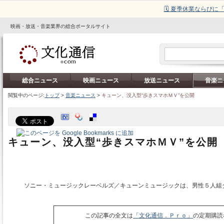
🗓️ 夏季休業ならび
映画・放送・音楽業界の総合ポータルサイト
総合ニュース
映画ニュース
放送ニュース
音楽ニ
閲覧中のページ:
トップ
>
音楽ニュース
>
キューン、没入型“歩きスマホＭＶ”を公開
キューン、没入型“歩きスマホＭＶ”を公開
ソニー・ミュージックレーベルズ／キューンミュージックは、男性５人組
この記事の全文は
「文化通信．Ｐｒｏ」
の定期購読