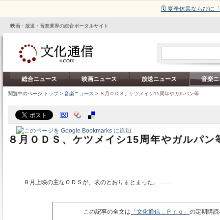
🗓️ 夏季休業ならび
映画・放送・音楽業界の総合ポータルサイト
総合ニュース
映画ニュース
放送ニュース
音楽ニ
閲覧中のページ:
トップ
>
音楽ニュース
>
８月ＯＤＳ、ケツメイシ15周年やガルパン等
８月ＯＤＳ、ケツメイシ15周年やガルパン
８月上映の主なＯＤＳが、表のとおりまとまった。……
この記事の全文は
「文化通信．Ｐｒｏ」
の定期購読