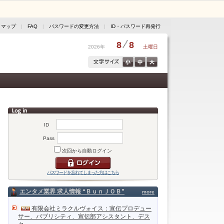
トマップ
|
FAQ
|
パスワードの変更方法
|
ID・パスワード再発行
8
8
2026年
土曜日
ID
Pass
次回から自動ログイン
パスワードを忘れてしまった方はこちら
エンタメ業界 求人情報 “ＢｕｎＪＯＢ”
more
有限会社ミラクルヴォイス：宣伝プロデュー
サー、パブリシティ、宣伝部アシスタント、デス