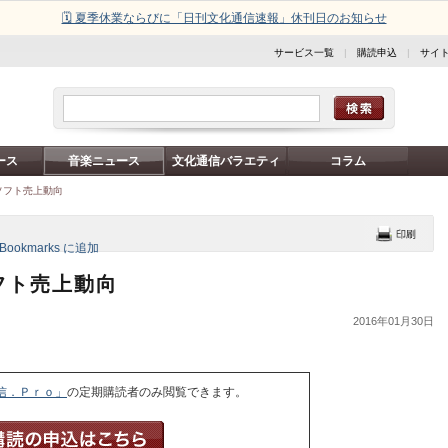
🗓️ 夏季休業ならびに「日刊文化通信速報」休刊日のお知らせ
サービス一覧
|
購読申込
|
サイ
ース
音楽ニュース
文化通信バラエティ
コラム
ソフト売上動向
フト売上動向
2016年01月30日
信．Ｐｒｏ」
の定期購読者のみ閲覧できます。