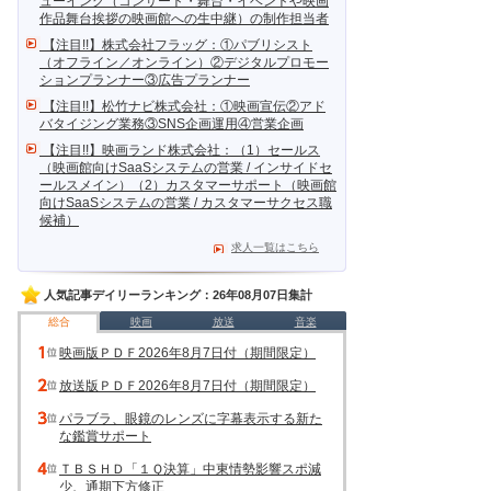
ューイング（コンサート・舞台・イベントや映画
作品舞台挨拶の映画館への生中継）の制作担当者
【注目!!】株式会社フラッグ：①パブリシスト
（オフライン／オンライン）②デジタルプロモー
ションプランナー③広告プランナー
【注目!!】松竹ナビ株式会社：①映画宣伝②アド
バタイジング業務③SNS企画運用④営業企画
【注目!!】映画ランド株式会社：（1）セールス
（映画館向けSaaSシステムの営業 / インサイドセ
ールスメイン）（2）カスタマーサポート（映画館
向けSaaSシステムの営業 / カスタマーサクセス職
候補）
求人一覧はこちら
人気記事デイリーランキング：26年08月07日集計
総合
映画
放送
音楽
映画版ＰＤＦ2026年8月7日付（期間限定）
放送版ＰＤＦ2026年8月7日付（期間限定）
パラブラ、眼鏡のレンズに字幕表示する新た
な鑑賞サポート
ＴＢＳＨＤ「１Ｑ決算」中東情勢影響スポ減
少、通期下方修正