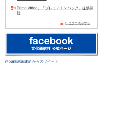
Prime Video、「プレミアＴＶパック」提供開
始
10位まで表示する
@bunkatsushin からのツイート