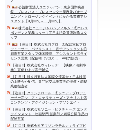
ク
公益財団法人ユニジャパン：東京国際映画
祭 プレスパス・プレスセンター業務及びオープ
ニング・クロージングイベントにかかる業務アシ
スタント【9月中旬～11月中旬】
株式会社ニュージャパンフィルム：①コレス
ポンデンス業務スタッフ②日本語吹替版制作スタ
ッフ
【注目!!】株式会社彩プロ：①配給宣伝プロ
デューサー、パブリシスト、宣伝アシスタント②
劇場営業スタッフ③国際部、アシスタント④ライ
センス営業（配信権（VOD）、TV権の販売）
【注目!!】株式会社ヴィレッヂ：【映像／演劇事
業】宣伝および宣伝補佐
【注目!!】独立行政法人国際交流基金：日本映画
の上映会や配信、専門家交流事業等の準備・調整
業務担当者
【注目!!】クランチロール：①シニア・プロデュ
ーサー②シニア・ロヤリティーズ・アナリスト③
コンテンツ・アクイジション・アソシエイト
【注目!!】株式会社ソニー・ピクチャーズ エンタ
テインメント：映画部門 営業部／劇場公開作品の
配給営業
【注目!!】株式会社アマゾンラテルナ：ライブビ