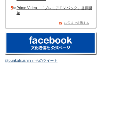
Prime Video、「プレミアＴＶパック」提供開
始
10位まで表示する
@bunkatsushin からのツイート