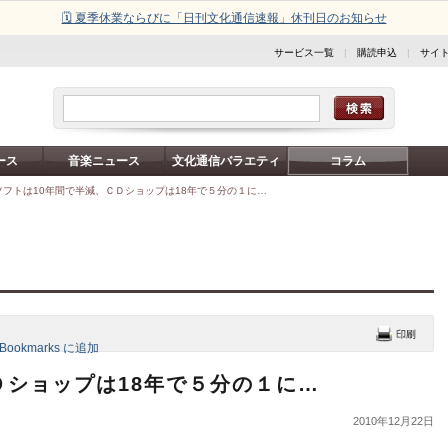
🗓️ 夏季休業ならびに「日刊文化通信速報」休刊日のお知らせ
サービス一覧
|
購読申込
|
サイ
ース
音楽ニュース
文化通信バラエティ
コラム
ソフトは10年間で半減、ＣＤショップは18年で５分の１に…
Ｄショップは18年で５分の１に…
2010年12月22日