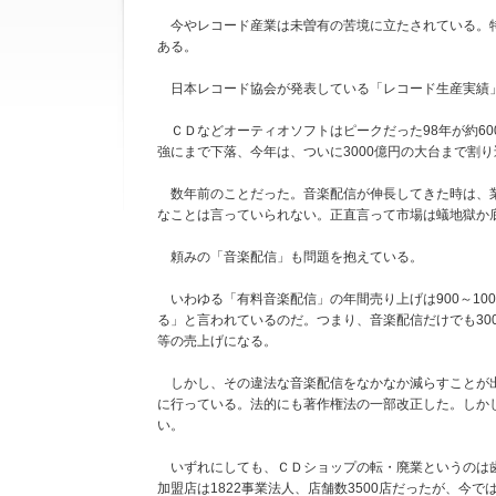
今やレコード産業は未曽有の苦境に立たされている。特
ある。
日本レコード協会が発表している「レコード生産実績
ＣＤなどオーティオソフトはピークだった98年が約600
強にまで下落、今年は、ついに3000億円の大台まで割
数年前のことだった。音楽配信が伸長してきた時は、業
なことは言っていられない。正直言って市場は蟻地獄か
頼みの「音楽配信」も問題を抱えている。
いわゆる「有料音楽配信」の年間売り上げは900～10
る」と言われているのだ。つまり、音楽配信だけでも30
等の売上げになる。
しかし、その違法な音楽配信をなかなか減らすことが出
に行っている。法的にも著作権法の一部改正した。しか
い。
いずれにしても、ＣＤショップの転・廃業というのは歯
加盟店は1822事業法人、店舗数3500店だったが、今で