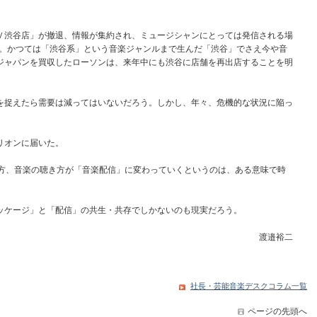
。
渋谷店」が撤退、情報が集約され、ミュージシャンにとっては発信される場
る。かつては「渋谷系」という音楽ジャンルまで生んだ「渋谷」でさえ今や音
ジャパンを買収したローソンは、来年中にも渋谷に店舗を再出店することを明
捉えたら需要は減ってはいないだろう。しかし、年々、危機的な状況に陥っ
リオンに届いた。
方、音楽の聴き方が「音楽配信」に変わっていくというのは、ある意味で時
ケージ」と「配信」の共生・共存でしかないのも現実だろう。
渡邉裕二
社長・芸能音楽デスクコラム一覧
ページの先頭へ