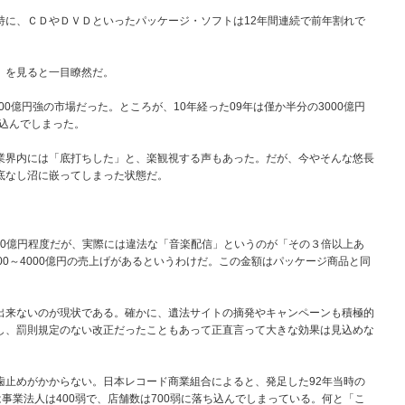
に、ＣＤやＤＶＤといったパッケージ・ソフトは12年間連続で前年割れで
」を見ると一目瞭然だ。
0億円強の市場だった。ところが、10年経った09年は僅か半分の3000億円
り込んでしまった。
界内には「底打ちした」と、楽観視する声もあった。だが、今やそんな悠長
底なし沼に嵌ってしまった状態だ。
00億円程度だが、実際には違法な「音楽配信」というのが「その３倍以上あ
00～4000億円の売上げがあるというわけだ。この金額はパッケージ商品と同
来ないのが現状である。確かに、遺法サイトの摘発やキャンペーンも積極的
し、罰則規定のない改正だったこともあって正直言って大きな効果は見込めな
止めがかからない。日本レコード商業組合によると、発足した92年当時の
は事業法人は400弱で、店舗数は700弱に落ち込んでしまっている。何と「こ