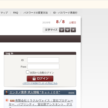
トマップ
|
FAQ
|
パスワードの変更方法
|
ID・パスワード再発行
8
8
2026年
土曜日
ID
Pass
次回から自動ログイン
パスワードを忘れてしまった方はこちら
エンタメ業界 求人情報 “ＢｕｎＪＯＢ”
more
有限会社ミラクルヴォイス：宣伝プロデュー
サー、パブリシティ、宣伝部アシスタント、デス