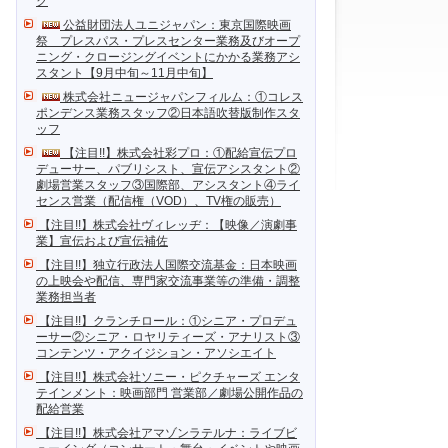
ク
公益財団法人ユニジャパン：東京国際映画
祭 プレスパス・プレスセンター業務及びオープ
ニング・クロージングイベントにかかる業務アシ
スタント【9月中旬～11月中旬】
株式会社ニュージャパンフィルム：①コレス
ポンデンス業務スタッフ②日本語吹替版制作スタ
ッフ
【注目!!】株式会社彩プロ：①配給宣伝プロ
デューサー、パブリシスト、宣伝アシスタント②
劇場営業スタッフ③国際部、アシスタント④ライ
センス営業（配信権（VOD）、TV権の販売）
【注目!!】株式会社ヴィレッヂ：【映像／演劇事
業】宣伝および宣伝補佐
【注目!!】独立行政法人国際交流基金：日本映画
の上映会や配信、専門家交流事業等の準備・調整
業務担当者
【注目!!】クランチロール：①シニア・プロデュ
ーサー②シニア・ロヤリティーズ・アナリスト③
コンテンツ・アクイジション・アソシエイト
【注目!!】株式会社ソニー・ピクチャーズ エンタ
テインメント：映画部門 営業部／劇場公開作品の
配給営業
【注目!!】株式会社アマゾンラテルナ：ライブビ