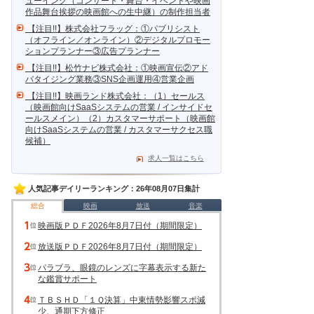
ューイング（コンサート・舞台・イベントや映画
作品舞台挨拶の映画館への生中継）の制作担当者
【注目!!】株式会社フラッグ：①パブリシスト
（オフライン／オンライン）②デジタルプロモー
ションプランナー③広告プランナー
【注目!!】松竹ナビ株式会社：①映画宣伝②アド
バタイジング業務③SNS企画運用④営業企画
【注目!!】映画ランド株式会社：（1）セールス
（映画館向けSaaSシステムの営業 / インサイドセ
ールスメイン）（2）カスタマーサポート（映画館
向けSaaSシステムの営業 / カスタマーサクセス職
候補）
求人一覧はこちら
人気記事デイリーランキング：26年08月07日集計
総合
映画
放送
音楽
映画版ＰＤＦ2026年8月7日付（期間限定）
放送版ＰＤＦ2026年8月7日付（期間限定）
パラブラ、眼鏡のレンズに字幕表示する新た
な鑑賞サポート
ＴＢＳＨＤ「１Ｑ決算」中東情勢影響スポ減
少、通期下方修正