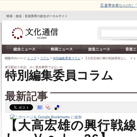
🗓️ 夏季休業ならび
映画・放送・音楽業界の総合ポータルサイト
総合ニュース
映画ニュース
放送ニュース
音楽ニ
閲覧中のページ:
トップ
>
コラム
>
特別編集委員コラム
>
【大高宏雄の興行戦線異状なし Ｖｏ
東宝配給５作品、少し緊急事態ではないか
特別編集委員コラム
最新記事
【大高宏雄の興行戦線