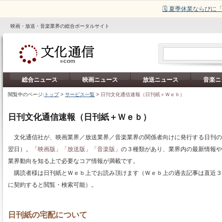
🗓️ 夏季休業ならび
映画・放送・音楽業界の総合ポータルサイト
総合ニュース
映画ニュース
放送ニュース
音楽ニ
閲覧中のページ:
トップ
>
サービス一覧
>
日刊文化通信速報（日刊紙＋Ｗｅｂ）
日刊文化通信速報（日刊紙＋Ｗｅｂ）
文化通信社が、映画業界／放送業界／音楽業界の関係者向けに発行する日刊の
翌日）。
「映画版」
「放送版」
「音楽版」
の３種類があり、業界内の最新情報や
業界動向を知る上で必要なコア情報が満載です。
購読者様は日刊紙とＷｅｂ上でお読み頂けます（Ｗｅｂ上の過去記事は直近３ヶ
に契約すると閲覧・検索可能）。
日刊紙の宅配について