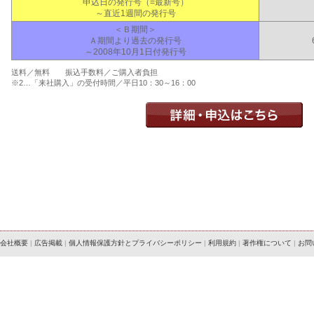
申込日の発行号（=最新号）
～直近1週間の発行号
＜Ｂ期間＞
Ａ期間より過去の発行号
～2008年10月1日付発行号
送料／無料 振込手数料／ご購入者負担
※2…「来社購入」の受付時間／平日10：30～16：00
会社概要
|
広告掲載
|
個人情報保護方針とプライバシーポリシー
|
利用規約
|
著作権について
|
お問