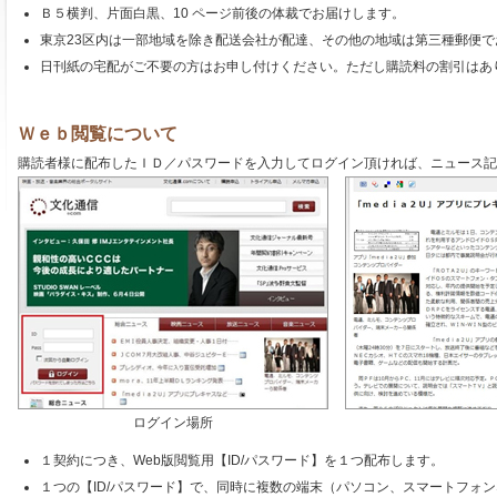
Ｂ５横判、片面白黒、10 ページ前後の体裁でお届けします。
東京23区内は一部地域を除き配送会社が配達、その他の地域は第三種郵便で
日刊紙の宅配がご不要の方はお申し付けください。ただし購読料の割引はあ
Ｗｅｂ閲覧について
購読者様に配布したＩＤ／パスワードを入力してログイン頂ければ、ニュース記
ログイン場所
１契約につき、Web版閲覧用【ID/パスワード】を１つ配布します。
１つの【ID/パスワード】で、同時に複数の端末（パソコン、スマートフォ