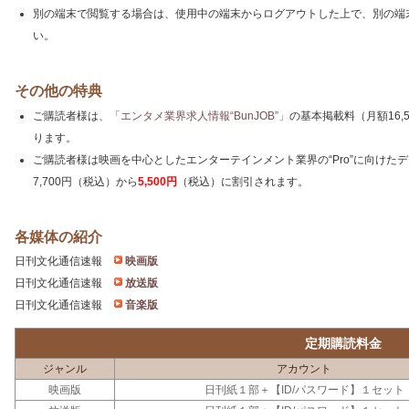
別の端末で閲覧する場合は、使用中の端末からログアウトした上で、別の端末
い。
その他の特典
ご購読者様は、
「エンタメ業界求人情報“BunJOB”」
の基本掲載料（月額16,
ります。
ご購読者様は映画を中心としたエンターテインメント業界の“Pro”に向けた
7,700円（税込）から
5,500円
（税込）に割引されます。
各媒体の紹介
日刊文化通信速報
映画版
日刊文化通信速報
放送版
日刊文化通信速報
音楽版
定期購読料金
ジャンル
アカウント
映画版
日刊紙１部＋【ID/パスワード】１セット